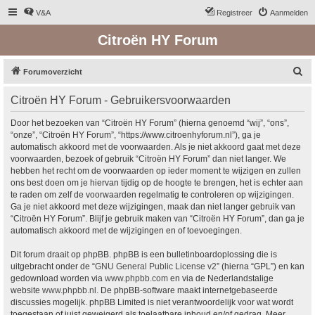
V&A
Registreer
Aanmelden
Citroën HY Forum
Z
Forumoverzicht
o
Citroën HY Forum - Gebruikersvoorwaarden
e
k
Door het bezoeken van “Citroën HY Forum” (hierna genoemd “wij”, “ons”,
“onze”, “Citroën HY Forum”, “https://www.citroenhyforum.nl”), ga je
automatisch akkoord met de voorwaarden. Als je niet akkoord gaat met deze
voorwaarden, bezoek of gebruik “Citroën HY Forum” dan niet langer. We
hebben het recht om de voorwaarden op ieder moment te wijzigen en zullen
ons best doen om je hiervan tijdig op de hoogte te brengen, het is echter aan
te raden om zelf de voorwaarden regelmatig te controleren op wijzigingen.
Ga je niet akkoord met deze wijzigingen, maak dan niet langer gebruik van
“Citroën HY Forum”. Blijf je gebruik maken van “Citroën HY Forum”, dan ga je
automatisch akkoord met de wijzigingen en of toevoegingen.
Dit forum draait op phpBB. phpBB is een bulletinboardoplossing die is
uitgebracht onder de “
GNU General Public License v2
” (hierna “GPL”) en kan
gedownload worden via
www.phpbb.com
en via de Nederlandstalige
website
www.phpbb.nl
. De phpBB-software maakt internetgebaseerde
discussies mogelijk. phpBB Limited is niet verantwoordelijk voor wat wordt
toegestaan of juist geweigerd als toelaatbare inhoud en/of gedrag. Meer