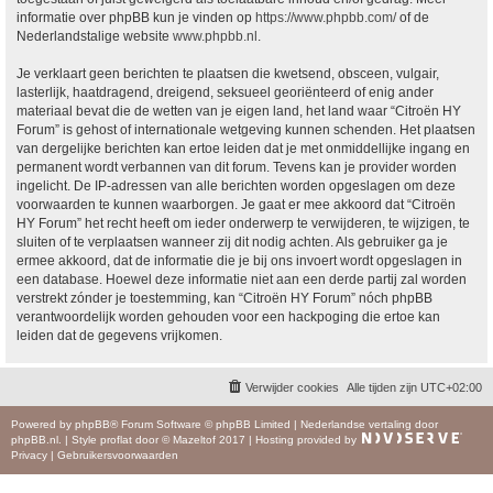
informatie over phpBB kun je vinden op
https://www.phpbb.com/
of de
Nederlandstalige website
www.phpbb.nl
.
Je verklaart geen berichten te plaatsen die kwetsend, obsceen, vulgair,
lasterlijk, haatdragend, dreigend, seksueel georiënteerd of enig ander
materiaal bevat die de wetten van je eigen land, het land waar “Citroën HY
Forum” is gehost of internationale wetgeving kunnen schenden. Het plaatsen
van dergelijke berichten kan ertoe leiden dat je met onmiddellijke ingang en
permanent wordt verbannen van dit forum. Tevens kan je provider worden
ingelicht. De IP-adressen van alle berichten worden opgeslagen om deze
voorwaarden te kunnen waarborgen. Je gaat er mee akkoord dat “Citroën
HY Forum” het recht heeft om ieder onderwerp te verwijderen, te wijzigen, te
sluiten of te verplaatsen wanneer zij dit nodig achten. Als gebruiker ga je
ermee akkoord, dat de informatie die je bij ons invoert wordt opgeslagen in
een database. Hoewel deze informatie niet aan een derde partij zal worden
verstrekt zónder je toestemming, kan “Citroën HY Forum” nóch phpBB
verantwoordelijk worden gehouden voor een hackpoging die ertoe kan
leiden dat de gegevens vrijkomen.
Verwijder cookies
Alle tijden zijn
UTC+02:00
Powered by
phpBB
® Forum Software © phpBB Limited
|
Nederlandse vertaling door
phpBB.nl
.
|
Style
proflat
door ©
Mazeltof
2017
|
Hosting provided by
Privacy
|
Gebruikersvoorwaarden