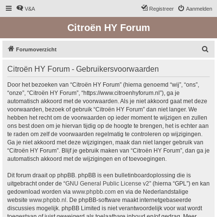
V&A
Registreer
Aanmelden
Citroën HY Forum
Z
Forumoverzicht
o
Citroën HY Forum - Gebruikersvoorwaarden
e
k
Door het bezoeken van “Citroën HY Forum” (hierna genoemd “wij”, “ons”,
“onze”, “Citroën HY Forum”, “https://www.citroenhyforum.nl”), ga je
automatisch akkoord met de voorwaarden. Als je niet akkoord gaat met deze
voorwaarden, bezoek of gebruik “Citroën HY Forum” dan niet langer. We
hebben het recht om de voorwaarden op ieder moment te wijzigen en zullen
ons best doen om je hiervan tijdig op de hoogte te brengen, het is echter aan
te raden om zelf de voorwaarden regelmatig te controleren op wijzigingen.
Ga je niet akkoord met deze wijzigingen, maak dan niet langer gebruik van
“Citroën HY Forum”. Blijf je gebruik maken van “Citroën HY Forum”, dan ga je
automatisch akkoord met de wijzigingen en of toevoegingen.
Dit forum draait op phpBB. phpBB is een bulletinboardoplossing die is
uitgebracht onder de “
GNU General Public License v2
” (hierna “GPL”) en kan
gedownload worden via
www.phpbb.com
en via de Nederlandstalige
website
www.phpbb.nl
. De phpBB-software maakt internetgebaseerde
discussies mogelijk. phpBB Limited is niet verantwoordelijk voor wat wordt
toegestaan of juist geweigerd als toelaatbare inhoud en/of gedrag. Meer