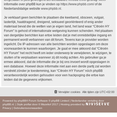
informatie over phpBB kun je vinden op
https://www.phpbb.com/
of de
Nederlandstalige website
www.phpbb.nl
.
Je verklaart geen berichten te plaatsen die kwetsend, obsceen, vulgair,
lasterlijk, haatdragend, dreigend, seksueel georiënteerd of enig ander
materiaal bevat die de wetten van je eigen land, het land waar “Citroën HY
Forum” is gehost of internationale wetgeving kunnen schenden. Het plaatsen
van dergelijke berichten kan ertoe leiden dat je met onmiddellijke ingang en
permanent wordt verbannen van dit forum. Tevens kan je provider worden
ingelicht. De IP-adressen van alle berichten worden opgeslagen om deze
voorwaarden te kunnen waarborgen. Je gaat er mee akkoord dat “Citroën
HY Forum” het recht heeft om ieder onderwerp te verwijderen, te wijzigen, te
sluiten of te verplaatsen wanneer zij dit nodig achten. Als gebruiker ga je
ermee akkoord, dat de informatie die je bij ons invoert wordt opgeslagen in
een database. Hoewel deze informatie niet aan een derde partij zal worden
verstrekt zónder je toestemming, kan “Citroën HY Forum” nóch phpBB
verantwoordelijk worden gehouden voor een hackpoging die ertoe kan
leiden dat de gegevens vrijkomen.
Verwijder cookies
Alle tijden zijn
UTC+02:00
Powered by
phpBB
® Forum Software © phpBB Limited
|
Nederlandse vertaling door
phpBB.nl
.
|
Style
proflat
door ©
Mazeltof
2017
|
Hosting provided by
Privacy
|
Gebruikersvoorwaarden