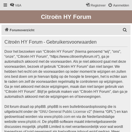
V&A
Registreer
Aanmelden
Citroën HY Forum
Z
Forumoverzicht
o
Citroën HY Forum - Gebruikersvoorwaarden
e
k
Door het bezoeken van “Citroën HY Forum” (hierna genoemd “wij”, “ons”,
“onze”, “Citroën HY Forum”, “https://www.citroenhyforum.nl”), ga je
automatisch akkoord met de voorwaarden. Als je niet akkoord gaat met deze
voorwaarden, bezoek of gebruik “Citroën HY Forum” dan niet langer. We
hebben het recht om de voorwaarden op ieder moment te wijzigen en zullen
ons best doen om je hiervan tijdig op de hoogte te brengen, het is echter aan
te raden om zelf de voorwaarden regelmatig te controleren op wijzigingen.
Ga je niet akkoord met deze wijzigingen, maak dan niet langer gebruik van
“Citroën HY Forum”. Blijf je gebruik maken van “Citroën HY Forum”, dan ga je
automatisch akkoord met de wijzigingen en of toevoegingen.
Dit forum draait op phpBB. phpBB is een bulletinboardoplossing die is
uitgebracht onder de “
GNU General Public License v2
” (hierna “GPL”) en kan
gedownload worden via
www.phpbb.com
en via de Nederlandstalige
website
www.phpbb.nl
. De phpBB-software maakt internetgebaseerde
discussies mogelijk. phpBB Limited is niet verantwoordelijk voor wat wordt
toegestaan of juist geweigerd als toelaatbare inhoud en/of gedrag. Meer