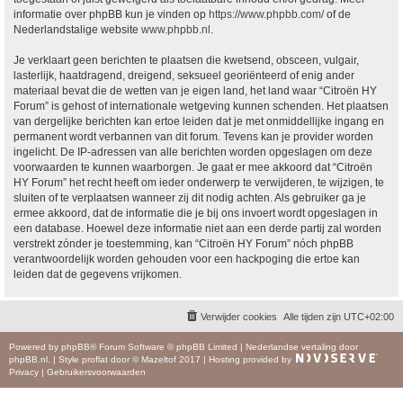
informatie over phpBB kun je vinden op
https://www.phpbb.com/
of de
Nederlandstalige website
www.phpbb.nl
.
Je verklaart geen berichten te plaatsen die kwetsend, obsceen, vulgair,
lasterlijk, haatdragend, dreigend, seksueel georiënteerd of enig ander
materiaal bevat die de wetten van je eigen land, het land waar “Citroën HY
Forum” is gehost of internationale wetgeving kunnen schenden. Het plaatsen
van dergelijke berichten kan ertoe leiden dat je met onmiddellijke ingang en
permanent wordt verbannen van dit forum. Tevens kan je provider worden
ingelicht. De IP-adressen van alle berichten worden opgeslagen om deze
voorwaarden te kunnen waarborgen. Je gaat er mee akkoord dat “Citroën
HY Forum” het recht heeft om ieder onderwerp te verwijderen, te wijzigen, te
sluiten of te verplaatsen wanneer zij dit nodig achten. Als gebruiker ga je
ermee akkoord, dat de informatie die je bij ons invoert wordt opgeslagen in
een database. Hoewel deze informatie niet aan een derde partij zal worden
verstrekt zónder je toestemming, kan “Citroën HY Forum” nóch phpBB
verantwoordelijk worden gehouden voor een hackpoging die ertoe kan
leiden dat de gegevens vrijkomen.
Verwijder cookies
Alle tijden zijn
UTC+02:00
Powered by
phpBB
® Forum Software © phpBB Limited
|
Nederlandse vertaling door
phpBB.nl
.
|
Style
proflat
door ©
Mazeltof
2017
|
Hosting provided by
Privacy
|
Gebruikersvoorwaarden