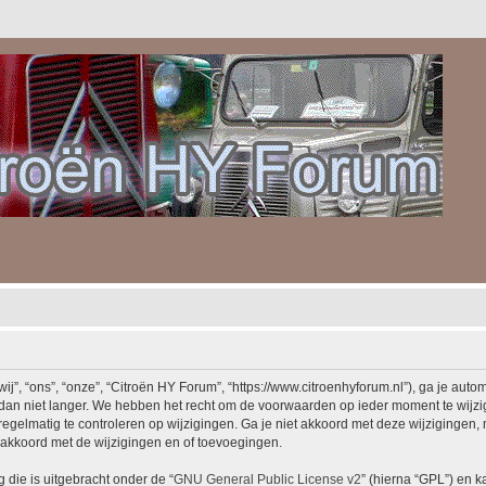
, “ons”, “onze”, “Citroën HY Forum”, “https://www.citroenhyforum.nl”), ga je auto
an niet langer. We hebben het recht om de voorwaarden op ieder moment te wijzige
egelmatig te controleren op wijzigingen. Ga je niet akkoord met deze wijzigingen, 
akkoord met de wijzigingen en of toevoegingen.
 die is uitgebracht onder de “
GNU General Public License v2
” (hierna “GPL”) en