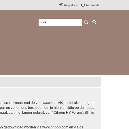
Registreer
Aanmelden
Zoek
Uitgebreid zoeken
matisch akkoord met de voorwaarden. Als je niet akkoord gaat
n en zullen ons best doen om je hiervan tijdig op de hoogte
maak dan niet langer gebruik van “Citroën HY Forum”. Blijf je
 kan gedownload worden via
www.phpbb.com
en via de