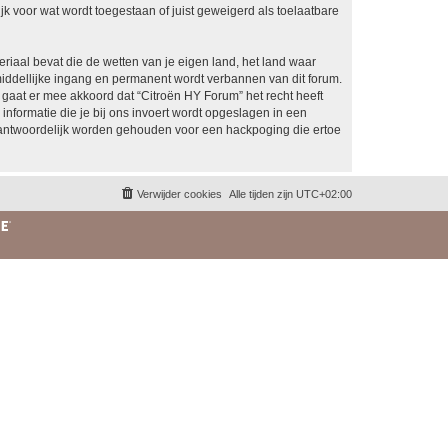
k voor wat wordt toegestaan of juist geweigerd als toelaatbare
eriaal bevat die de wetten van je eigen land, het land waar
middellijke ingang en permanent wordt verbannen van dit forum.
aat er mee akkoord dat “Citroën HY Forum” het recht heeft
 informatie die je bij ons invoert wordt opgeslagen in een
rantwoordelijk worden gehouden voor een hackpoging die ertoe
Verwijder cookies
Alle tijden zijn
UTC+02:00