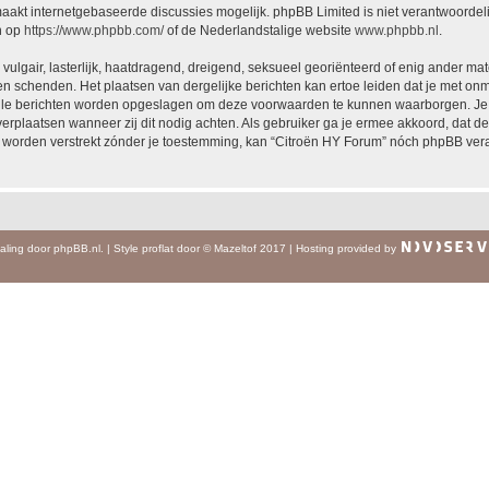
akt internetgebaseerde discussies mogelijk. phpBB Limited is niet verantwoordelij
n op
https://www.phpbb.com/
of de Nederlandstalige website
www.phpbb.nl
.
vulgair, lasterlijk, haatdragend, dreigend, seksueel georiënteerd of enig ander mat
en schenden. Het plaatsen van dergelijke berichten kan ertoe leiden dat je met on
alle berichten worden opgeslagen om deze voorwaarden te kunnen waarborgen. Je g
 verplaatsen wanneer zij dit nodig achten. Als gebruiker ga je ermee akkoord, dat de
al worden verstrekt zónder je toestemming, kan “Citroën HY Forum” nóch phpBB ve
aling door
phpBB.nl
.
|
Style
proflat
door ©
Mazeltof
2017
|
Hosting provided by