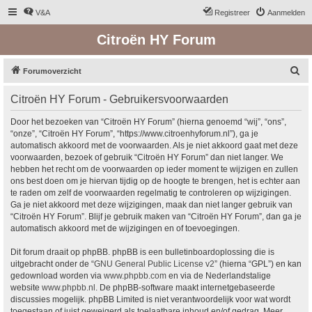
V&A
Registreer
Aanmelden
Citroën HY Forum
Z
Forumoverzicht
o
Citroën HY Forum - Gebruikersvoorwaarden
e
k
Door het bezoeken van “Citroën HY Forum” (hierna genoemd “wij”, “ons”,
“onze”, “Citroën HY Forum”, “https://www.citroenhyforum.nl”), ga je
automatisch akkoord met de voorwaarden. Als je niet akkoord gaat met deze
voorwaarden, bezoek of gebruik “Citroën HY Forum” dan niet langer. We
hebben het recht om de voorwaarden op ieder moment te wijzigen en zullen
ons best doen om je hiervan tijdig op de hoogte te brengen, het is echter aan
te raden om zelf de voorwaarden regelmatig te controleren op wijzigingen.
Ga je niet akkoord met deze wijzigingen, maak dan niet langer gebruik van
“Citroën HY Forum”. Blijf je gebruik maken van “Citroën HY Forum”, dan ga je
automatisch akkoord met de wijzigingen en of toevoegingen.
Dit forum draait op phpBB. phpBB is een bulletinboardoplossing die is
uitgebracht onder de “
GNU General Public License v2
” (hierna “GPL”) en kan
gedownload worden via
www.phpbb.com
en via de Nederlandstalige
website
www.phpbb.nl
. De phpBB-software maakt internetgebaseerde
discussies mogelijk. phpBB Limited is niet verantwoordelijk voor wat wordt
toegestaan of juist geweigerd als toelaatbare inhoud en/of gedrag. Meer