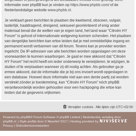
informatie over phpBB kun je vinden op
https://www.phpbb.com/
of de
Nederlandstalige website
www.phpbb.nl
.
Je verklaart geen berichten te plaatsen die kwetsend, obsceen, vulgair,
lasterlijk, haatdragend, dreigend, seksueel georiënteerd of enig ander
materiaal bevat die de wetten van je eigen land, het land waar “Citroën HY
Forum” is gehost of internationale wetgeving kunnen schenden. Het plaatsen
van dergelijke berichten kan ertoe leiden dat je met onmiddellijke ingang en
permanent wordt verbannen van dit forum. Tevens kan je provider worden
ingelicht. De IP-adressen van alle berichten worden opgeslagen om deze
voorwaarden te kunnen waarborgen. Je gaat er mee akkoord dat “Citroën
HY Forum” het recht heeft om ieder onderwerp te verwijderen, te wijzigen, te
sluiten of te verplaatsen wanneer zij dit nodig achten. Als gebruiker ga je
ermee akkoord, dat de informatie die je bij ons invoert wordt opgeslagen in
een database. Hoewel deze informatie niet aan een derde partij zal worden
verstrekt zónder je toestemming, kan “Citroën HY Forum” nóch phpBB
verantwoordelijk worden gehouden voor een hackpoging die ertoe kan
leiden dat de gegevens vrijkomen.
Verwijder cookies
Alle tijden zijn
UTC+02:00
Powered by
phpBB
® Forum Software © phpBB Limited
|
Nederlandse vertaling door
phpBB.nl
.
|
Style
proflat
door ©
Mazeltof
2017
|
Hosting provided by
Privacy
|
Gebruikersvoorwaarden