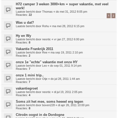
H72 camper 3 weken 3000+km = super vakantie, met veel
werk!
Laatste bericht door
Thomas
«
do mei 31, 2012 8:05 pm
Reacties:
22
1
2
Was u dat?
Laatste bericht door
Rohu
«
ma mei 28, 2012 6:15 pm
Hy en Wy
Laatste bericht door
neortic
«
vr jan 27, 2012 6:00 pm
Reacties:
8
Vakantie Frankrijk 2011
Laatste bericht door
Ree
«
ma sep 19, 2011 2:10 pm
Reacties:
2
onze 1e "echte" vakantie met onze HY
Laatste bericht door
Leo
«
do sep 01, 2011 9:14 pm
Reacties:
7
onze 1 mini trip..
Laatste bericht door
Otje
«
do jul 28, 2011 1:44 am
Reacties:
7
vakantiegroet
Laatste bericht door
neortic
«
di jul 19, 2011 2:05 pm
Reacties:
4
Soms zit het mee, soms heeeel erg tegen
Laatste bericht door
boven228
«
di apr 26, 2011 10:00 pm
Reacties:
8
Citroën oogst in de Dordogne