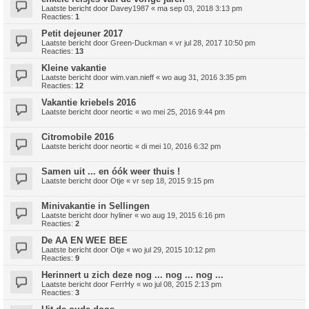
Laatste bericht door
Davey1987
«
ma sep 03, 2018 3:13 pm
Reacties:
1
Petit dejeuner 2017
Laatste bericht door
Green-Duckman
«
vr jul 28, 2017 10:50 pm
Reacties:
13
Kleine vakantie
Laatste bericht door
wim.van.nieff
«
wo aug 31, 2016 3:35 pm
Reacties:
12
Vakantie kriebels 2016
Laatste bericht door
neortic
«
wo mei 25, 2016 9:44 pm
Citromobile 2016
Laatste bericht door
neortic
«
di mei 10, 2016 6:32 pm
Samen uit ... en óók weer thuis !
Laatste bericht door
Otje
«
vr sep 18, 2015 9:15 pm
Minivakantie in Sellingen
Laatste bericht door
hyliner
«
wo aug 19, 2015 6:16 pm
Reacties:
2
De AA EN WEE BEE
Laatste bericht door
Otje
«
wo jul 29, 2015 10:12 pm
Reacties:
9
Herinnert u zich deze nog ... nog ... nog ...
Laatste bericht door
FerrHy
«
wo jul 08, 2015 2:13 pm
Reacties:
3