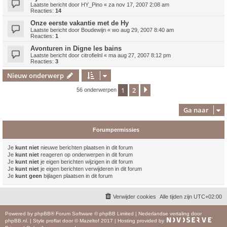
Laatste bericht door
HY_Pino
«
za nov 17, 2007 2:08 am
Reacties:
14
Onze eerste vakantie met de Hy
Laatste bericht door
Boudewijn
«
wo aug 29, 2007 8:40 am
Reacties:
1
Avonturen in Digne les bains
Laatste bericht door
citrofielnl
«
ma aug 27, 2007 8:12 pm
Reacties:
3
Nieuw onderwerp
1
2
Volgende
56 onderwerpen
Ga naar
Forumpermissies
Je
kunt niet
nieuwe berichten plaatsen in dit forum
Je
kunt niet
reageren op onderwerpen in dit forum
Je
kunt niet
je eigen berichten wijzigen in dit forum
Je
kunt niet
je eigen berichten verwijderen in dit forum
Je
kunt geen
bijlagen plaatsen in dit forum
Verwijder cookies
Alle tijden zijn
UTC+02:00
Powered by
phpBB
® Forum Software © phpBB Limited
|
Nederlandse vertaling door
phpBB.nl
.
|
Style
proflat
door ©
Mazeltof
2017
|
Hosting provided by