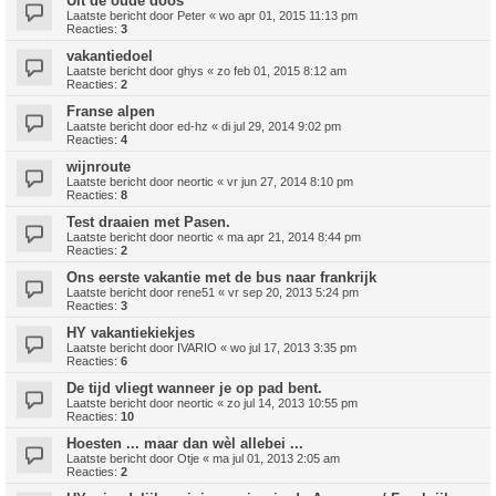
Uit de oude doos
Laatste bericht door
Peter
«
wo apr 01, 2015 11:13 pm
Reacties:
3
vakantiedoel
Laatste bericht door
ghys
«
zo feb 01, 2015 8:12 am
Reacties:
2
Franse alpen
Laatste bericht door
ed-hz
«
di jul 29, 2014 9:02 pm
Reacties:
4
wijnroute
Laatste bericht door
neortic
«
vr jun 27, 2014 8:10 pm
Reacties:
8
Test draaien met Pasen.
Laatste bericht door
neortic
«
ma apr 21, 2014 8:44 pm
Reacties:
2
Ons eerste vakantie met de bus naar frankrijk
Laatste bericht door
rene51
«
vr sep 20, 2013 5:24 pm
Reacties:
3
HY vakantiekiekjes
Laatste bericht door
IVARIO
«
wo jul 17, 2013 3:35 pm
Reacties:
6
De tijd vliegt wanneer je op pad bent.
Laatste bericht door
neortic
«
zo jul 14, 2013 10:55 pm
Reacties:
10
Hoesten ... maar dan wèl allebei ...
Laatste bericht door
Otje
«
ma jul 01, 2013 2:05 am
Reacties:
2