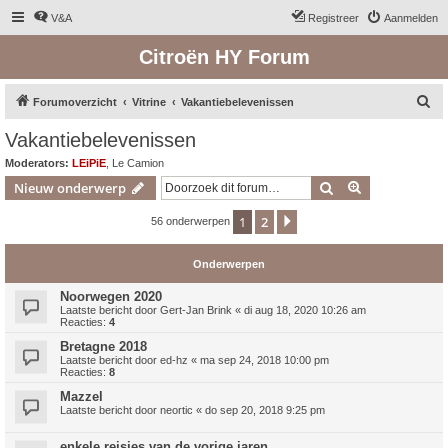
V&A
Registreer
Aanmelden
Citroën HY Forum
Z
Forumoverzicht
Vitrine
Vakantiebelevenissen
o
Vakantiebelevenissen
e
Moderators:
LEiPiE
,
Le Camion
k
Zoek
Uitgebreid z
Nieuw onderwerp
1
2
Volgende
56 onderwerpen
Onderwerpen
Noorwegen 2020
Laatste bericht door
Gert-Jan Brink
«
di aug 18, 2020 10:26 am
Reacties:
4
Bretagne 2018
Laatste bericht door
ed-hz
«
ma sep 24, 2018 10:00 pm
Reacties:
8
Mazzel
Laatste bericht door
neortic
«
do sep 20, 2018 9:25 pm
enkele reisjes van de vorige jaren