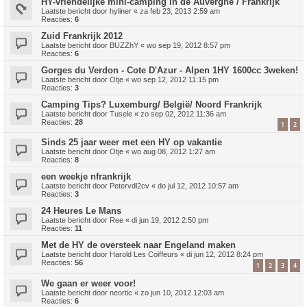
HY-vriendelijke mini-camping in de Auvergne / Frankrijk
Laatste bericht door
hyliner
«
za feb 23, 2013 2:59 am
Reacties:
6
Zuid Frankrijk 2012
Laatste bericht door
BUZZhY
«
wo sep 19, 2012 8:57 pm
Reacties:
6
Gorges du Verdon - Cote D'Azur - Alpen 1HY 1600cc 3weken!
Laatste bericht door
Otje
«
wo sep 12, 2012 11:15 pm
Reacties:
3
Camping Tips? Luxemburg/ België/ Noord Frankrijk
Laatste bericht door
Tusele
«
zo sep 02, 2012 11:36 am
Reacties:
28
1
2
Sinds 25 jaar weer met een HY op vakantie
Laatste bericht door
Otje
«
wo aug 08, 2012 1:27 am
Reacties:
8
een weekje nfrankrijk
Laatste bericht door
Petervdl2cv
«
do jul 12, 2012 10:57 am
Reacties:
3
24 Heures Le Mans
Laatste bericht door
Ree
«
di jun 19, 2012 2:50 pm
Reacties:
11
Met de HY de oversteek naar Engeland maken
Laatste bericht door
Harold Les Coiffeurs
«
di jun 12, 2012 8:24 pm
Reacties:
56
1
2
3
4
We gaan er weer voor!
Laatste bericht door
neortic
«
zo jun 10, 2012 12:03 am
Reacties:
6