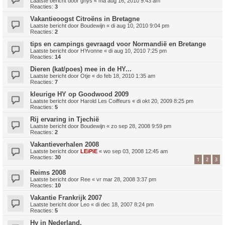
Laatste bericht door
ghys
«
ma aug 16, 2010 9:43 am
Reacties:
3
Vakantieoogst Citroëns in Bretagne
Laatste bericht door
Boudewijn
«
di aug 10, 2010 9:04 pm
Reacties:
2
tips en campings gevraagd voor Normandië en Bretange
Laatste bericht door
HYvonne
«
di aug 10, 2010 7:25 pm
Reacties:
14
Dieren (kat/poes) mee in de HY...
Laatste bericht door
Otje
«
do feb 18, 2010 1:35 am
Reacties:
7
kleurige HY op Goodwood 2009
Laatste bericht door
Harold Les Coiffeurs
«
di okt 20, 2009 8:25 pm
Reacties:
5
Rij ervaring in Tjechië
Laatste bericht door
Boudewijn
«
zo sep 28, 2008 9:59 pm
Reacties:
2
Vakantieverhalen 2008
Laatste bericht door
LEiPiE
«
wo sep 03, 2008 12:45 am
Reacties:
30
1
2
3
Reims 2008
Laatste bericht door
Ree
«
vr mar 28, 2008 3:37 pm
Reacties:
10
Vakantie Frankrijk 2007
Laatste bericht door
Leo
«
di dec 18, 2007 8:24 pm
Reacties:
5
Hy in Nederland.