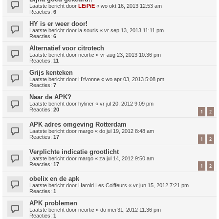
Laatste bericht door
LEiPiE
«
wo okt 16, 2013 12:53 am
Reacties:
6
HY is er weer door!
Laatste bericht door
la souris
«
vr sep 13, 2013 11:11 pm
Reacties:
6
Alternatief voor citrotech
Laatste bericht door
neortic
«
vr aug 23, 2013 10:36 pm
Reacties:
11
Grijs kenteken
Laatste bericht door
HYvonne
«
wo apr 03, 2013 5:08 pm
Reacties:
7
Naar de APK?
Laatste bericht door
hyliner
«
vr jul 20, 2012 9:09 pm
Reacties:
20
1
2
APK adres omgeving Rotterdam
Laatste bericht door
margo
«
do jul 19, 2012 8:48 am
Reacties:
17
1
2
Verplichte indicatie grootlicht
Laatste bericht door
margo
«
za jul 14, 2012 9:50 am
Reacties:
17
1
2
obelix en de apk
Laatste bericht door
Harold Les Coiffeurs
«
vr jun 15, 2012 7:21 pm
Reacties:
1
APK problemen
Laatste bericht door
neortic
«
do mei 31, 2012 11:36 pm
Reacties:
1