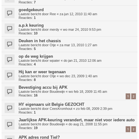
Reacties:
7
goedgekeurd
Laatste bericht door
Ree
«
za jun 12, 2010 11:40 am
Reacties:
1
a.p.k keuring
Laatste bericht door
merdy
«
wo mar 24, 2010 9:53 pm
Reacties:
10
Deuken in het chassis
Laatste bericht door
Otje
«
za mar 13, 2010 1:27 am
Reacties:
5
op de weg krijgen
Laatste bericht door
wpater
«
do jan 21, 2010 12:06 am
Reacties:
4
Hij kan er weer tegenaan
Laatste bericht door
Otje
«
wo dec 23, 2009 1:40 am
Reacties:
8
Bevestiging accu bij APK
Laatste bericht door
Boudewijn
«
wo feb 18, 2009 11:45 am
Reacties:
16
1
2
HY eigenaars uit Belgie GEZOCHT
Laatste bericht door
CeesKromhout
«
zo feb 08, 2009 2:39 pm
Reacties:
1
Jaarlijkse APK-keuring verandert, maar niet voor iedere auto
Laatste bericht door
Boudewijn
«
do aug 21, 2008 11:55 pm
Reacties:
19
1
2
APK adres rond Tiel?