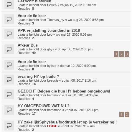
Gezocht: historiek
Laatste bericht door
Lieven
«
za jan 15, 2022 10:30 am
Reacties:
8
Voor de 6e keer
Laatste bericht door
Thomas_hy
«
wo aug 26, 2020 8:58 pm
Reacties:
3
APK vrijstelling veranderd in 2018
Laatste bericht door
Leo
«
wo mei 27, 2020 8:05 pm
Reacties:
2
Afkeur Bus
Laatste bericht door
ghys
«
do apr 30, 2020 2:35 pm
Reacties:
40
1
2
3
Voor de 5e keer
Laatste bericht door
hyliner
«
do mar 12, 2020 9:00 pm
Reacties:
8
ervaring HY op trailer?
Laatste bericht door
keessie
«
zo jan 08, 2017 9:16 pm
Reacties:
14
GEZOCHT Belgen die hun HY hebben omgebouwd
Laatste bericht door
hammond
«
di okt 11, 2016 4:35 pm
Reacties:
4
HY OMGEBOUWD WAT NU ?
Laatste bericht door
hammond
«
vr okt 07, 2016 6:11 pm
Reacties:
17
1
2
HY zakelijk/Sphysbus/foodtruck let op je verzekering!!
Laatste bericht door
LEiPiE
«
vr okt 07, 2016 9:52 am
Reacties:
2