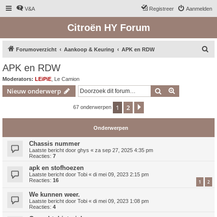
V&A
Registreer
Aanmelden
Citroën HY Forum
Z
Forumoverzicht
Aankoop & Keuring
APK en RDW
o
APK en RDW
e
Moderators:
LEiPiE
,
Le Camion
k
Zoek
Uitgebreid z
Nieuw onderwerp
1
2
Volgende
67 onderwerpen
Onderwerpen
Chassis nummer
Laatste bericht door
ghys
«
za sep 27, 2025 4:35 pm
Reacties:
7
apk en stofhoezen
Laatste bericht door
Tobi
«
di mei 09, 2023 2:15 pm
Reacties:
16
1
2
We kunnen weer.
Laatste bericht door
Tobi
«
di mei 09, 2023 1:08 pm
Reacties:
4