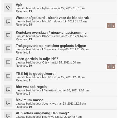
Apk
Laatste bericht door
hyliner
«
zo jul 22, 2012 11:31 pm
Reacties:
13
Weeeer afgekeurd - slecht voor de bloeddruk
Laatste bericht door
MicHYl
«
do apr 19, 2012 11:42 am
Reacties:
28
1
2
Kenteken overslaan / nieuw chassisnummer
Laatste bericht door
BUZZhY
«
wo jan 25, 2012 9:14 pm
Reacties:
13
Trekgegevens op kenteken geplaats krijgen
Laatste bericht door
HYvonne
«
di sep 06, 2011 11:25 pm
Reacties:
2
Geen gordels in mijn HY?
Laatste bericht door
Otje
«
ma jul 25, 2011 1:00 am
Reacties:
19
1
2
YES hij is goedgekeurd!
Laatste bericht door
MicHYl
«
vr jul 22, 2011 12:30 pm
Reacties:
1
hier wat apk regels
Laatste bericht door
HYmartijn
«
do mei 26, 2011 9:16 pm
Reacties:
6
Maximum massa
Laatste bericht door
Joost
«
wo mar 23, 2011 11:13 pm
Reacties:
10
APK adres omgeving Den Haag?
Laatste bericht door
Ree
«
wo jun 23, 2010 7:37 pm