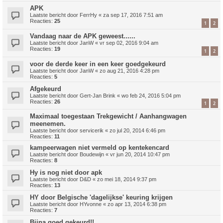
APK
Laatste bericht door
FerrHy
«
za sep 17, 2016 7:51 am
Reacties:
25
1
2
Vandaag naar de APK geweest......
Laatste bericht door
JanW
«
vr sep 02, 2016 9:04 am
Reacties:
19
1
2
voor de derde keer in een keer goedgekeurd
Laatste bericht door
JanW
«
zo aug 21, 2016 4:28 pm
Reacties:
5
Afgekeurd
Laatste bericht door
Gert-Jan Brink
«
wo feb 24, 2016 5:04 pm
Reacties:
26
1
2
Maximaal toegestaan Trekgewicht / Aanhangwagen
meenemen.
Laatste bericht door
servicerik
«
zo jul 20, 2014 6:46 pm
Reacties:
11
kampeerwagen niet vermeld op kentekencard
Laatste bericht door
Boudewijn
«
vr jun 20, 2014 10:47 pm
Reacties:
8
Hy is nog niet door apk
Laatste bericht door
D&D
«
zo mei 18, 2014 9:37 pm
Reacties:
13
HY door Belgische 'dagelijkse' keuring krijgen
Laatste bericht door
HYvonne
«
zo apr 13, 2014 6:38 pm
Reacties:
7
Bijna goed gekeurd!!