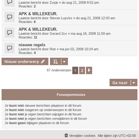
Laatste bericht door
Zusje
«
do aug 21, 2008 8:52 pm
Reacties:
2
APK & WILLEKEUR.
Laatste bericht door
Stevan Luyckx
«
do aug 21, 2008 12:03 am
Reacties:
6
APK & WILLEKEUR.
Laatste bericht door
Gerard 2cv
«
ma aug 18, 2008 11:59 am
Reacties:
11
nieuwe regels
Laatste bericht door
Ree
«
ma jun 02, 2008 10:24 am
Reacties:
4
Nieuw onderwerp
1
2
Volgende
67 onderwerpen
Ga naar
Forumpermissies
Je
kunt niet
nieuwe berichten plaatsen in dit forum
Je
kunt niet
reageren op onderwerpen in dit forum
Je
kunt niet
je eigen berichten wijzigen in dit forum
Je
kunt niet
je eigen berichten verwijderen in dit forum
Je
kunt geen
bijlagen plaatsen in dit forum
Verwijder cookies
Alle tijden zijn
UTC+02:00