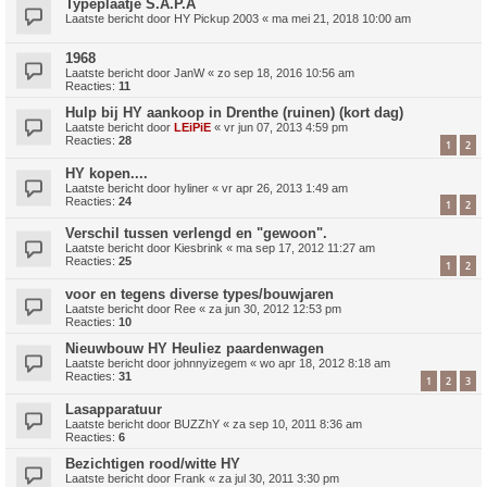
Typeplaatje S.A.P.A
Laatste bericht door
HY Pickup 2003
«
ma mei 21, 2018 10:00 am
1968
Laatste bericht door
JanW
«
zo sep 18, 2016 10:56 am
Reacties:
11
Hulp bij HY aankoop in Drenthe (ruinen) (kort dag)
Laatste bericht door
LEiPiE
«
vr jun 07, 2013 4:59 pm
Reacties:
28
1
2
HY kopen....
Laatste bericht door
hyliner
«
vr apr 26, 2013 1:49 am
Reacties:
24
1
2
Verschil tussen verlengd en "gewoon".
Laatste bericht door
Kiesbrink
«
ma sep 17, 2012 11:27 am
Reacties:
25
1
2
voor en tegens diverse types/bouwjaren
Laatste bericht door
Ree
«
za jun 30, 2012 12:53 pm
Reacties:
10
Nieuwbouw HY Heuliez paardenwagen
Laatste bericht door
johnnyizegem
«
wo apr 18, 2012 8:18 am
Reacties:
31
1
2
3
Lasapparatuur
Laatste bericht door
BUZZhY
«
za sep 10, 2011 8:36 am
Reacties:
6
Bezichtigen rood/witte HY
Laatste bericht door
Frank
«
za jul 30, 2011 3:30 pm