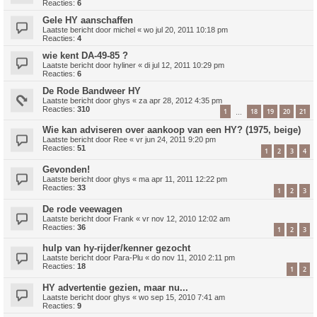
Reacties:
6
Gele HY aanschaffen
Laatste bericht door
michel
«
wo jul 20, 2011 10:18 pm
Reacties:
4
wie kent DA-49-85 ?
Laatste bericht door
hyliner
«
di jul 12, 2011 10:29 pm
Reacties:
6
De Rode Bandweer HY
Laatste bericht door
ghys
«
za apr 28, 2012 4:35 pm
Reacties:
310
1
18
19
20
21
…
Wie kan adviseren over aankoop van een HY? (1975, beige)
Laatste bericht door
Ree
«
vr jun 24, 2011 9:20 pm
Reacties:
51
1
2
3
4
Gevonden!
Laatste bericht door
ghys
«
ma apr 11, 2011 12:22 pm
Reacties:
33
1
2
3
De rode veewagen
Laatste bericht door
Frank
«
vr nov 12, 2010 12:02 am
Reacties:
36
1
2
3
hulp van hy-rijder/kenner gezocht
Laatste bericht door
Para-Plu
«
do nov 11, 2010 2:11 pm
Reacties:
18
1
2
HY advertentie gezien, maar nu...
Laatste bericht door
ghys
«
wo sep 15, 2010 7:41 am
Reacties:
9