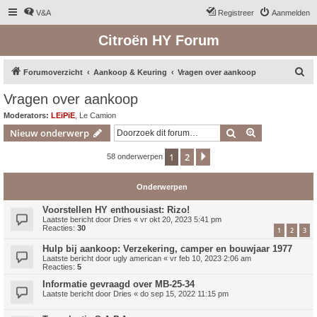
V&A
Registreer
Aanmelden
Citroën HY Forum
Z
Forumoverzicht
Aankoop & Keuring
Vragen over aankoop
o
Vragen over aankoop
e
Moderators:
LEiPiE
,
Le Camion
k
Zoek
Uitgebreid z
Nieuw onderwerp
1
2
Volgende
58 onderwerpen
Onderwerpen
Voorstellen HY enthousiast: Rizo!
Laatste bericht door
Dries
«
vr okt 20, 2023 5:41 pm
Reacties:
30
1
2
3
Hulp bij aankoop: Verzekering, camper en bouwjaar 1977
Laatste bericht door
ugly american
«
vr feb 10, 2023 2:06 am
Reacties:
5
Informatie gevraagd over MB-25-34
Laatste bericht door
Dries
«
do sep 15, 2022 11:15 pm