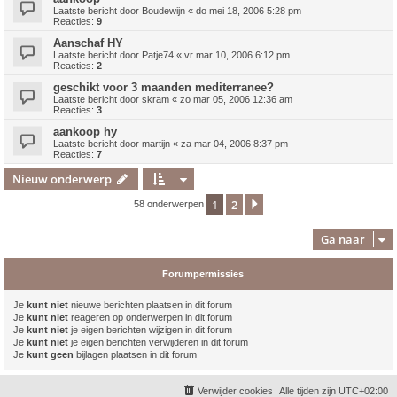
Laatste bericht door
Boudewijn
«
do mei 18, 2006 5:28 pm
Reacties:
9
Aanschaf HY
Laatste bericht door
Patje74
«
vr mar 10, 2006 6:12 pm
Reacties:
2
geschikt voor 3 maanden mediterranee?
Laatste bericht door
skram
«
zo mar 05, 2006 12:36 am
Reacties:
3
aankoop hy
Laatste bericht door
martijn
«
za mar 04, 2006 8:37 pm
Reacties:
7
Nieuw onderwerp
1
2
Volgende
58 onderwerpen
Ga naar
Forumpermissies
Je
kunt niet
nieuwe berichten plaatsen in dit forum
Je
kunt niet
reageren op onderwerpen in dit forum
Je
kunt niet
je eigen berichten wijzigen in dit forum
Je
kunt niet
je eigen berichten verwijderen in dit forum
Je
kunt geen
bijlagen plaatsen in dit forum
Verwijder cookies
Alle tijden zijn
UTC+02:00