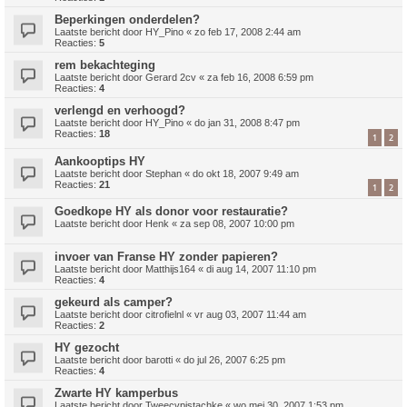
Beperkingen onderdelen?
Laatste bericht door
HY_Pino
«
zo feb 17, 2008 2:44 am
Reacties:
5
rem bekachteging
Laatste bericht door
Gerard 2cv
«
za feb 16, 2008 6:59 pm
Reacties:
4
verlengd en verhoogd?
Laatste bericht door
HY_Pino
«
do jan 31, 2008 8:47 pm
Reacties:
18
1
2
Aankooptips HY
Laatste bericht door
Stephan
«
do okt 18, 2007 9:49 am
Reacties:
21
1
2
Goedkope HY als donor voor restauratie?
Laatste bericht door
Henk
«
za sep 08, 2007 10:00 pm
invoer van Franse HY zonder papieren?
Laatste bericht door
Matthijs164
«
di aug 14, 2007 11:10 pm
Reacties:
4
gekeurd als camper?
Laatste bericht door
citrofielnl
«
vr aug 03, 2007 11:44 am
Reacties:
2
HY gezocht
Laatste bericht door
barotti
«
do jul 26, 2007 6:25 pm
Reacties:
4
Zwarte HY kamperbus
Laatste bericht door
Tweecvpistachke
«
wo mei 30, 2007 1:53 pm