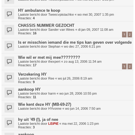
HY ambulance te koop
Laatste bericht door
Tweecvpistachke
«
wo mei 30, 2007 1:35 pm
Reacties:
4
CHASSIS NUMMER GEZOCHT
Laatste bericht door
Sander van Wees
«
di jan 09, 2007 11:08 am
Reacties:
16
1
2
Is er misschien iemand die me tips kan geven over volgende
Laatste bericht door
Stephan
«
wo dec 27, 2006 6:21 pm
Wie wil er met mij mee????????
Laatste bericht door
thexpert
«
zo aug 13, 2006 11:34 am
Reacties:
17
1
2
Verzekering HY
Laatste bericht door
Ree
«
wo jul 26, 2006 8:19 am
Reacties:
9
aankoop HY
Laatste bericht door
harm
«
wo jun 28, 2006 10:55 pm
Reacties:
11
Wie kent deze HY (MB-69-27)
Laatste bericht door
HYvonne
«
wo jun 14, 2006 7:50 am
hy uit '49 (!), ja of nee
Laatste bericht door
LEiPiE
«
ma mei 22, 2006 1:23 pm
Reacties:
3
aankoop