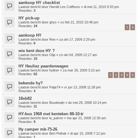
aankoop HY checklist
Laatste bericht door
Harold Les Coiffeurs
«
di mei 11, 2010 9:33 pm
Reacties:
3
HY pick-up
Laatste bericht door
ghys
«
zo feb 21, 2010 10:48 pm
Reacties:
24
1
2
aankoop HY
Laatste bericht door
Ree
«
za okt 17, 2009 2:29 pm
Reacties:
6
wie kent deze HY ?
Laatste bericht door
Otje
«
zo okt 04, 2009 12:17 am
Reacties:
10
HY Heuliez paardenwagen
Laatste bericht door
hyliner
«
za mar 28, 2009 3:10 am
Reacties:
62
1
2
3
4
5
bekende hy?
Laatste bericht door
Patje74
«
vr jun 13, 2008 11:28 pm
Reacties:
4
18xb82
Laatste bericht door
Boudewijn
«
do mei 29, 2008 10:14 pm
Reacties:
11
HY-bus 1968 met kenteken 88-10-tr
Laatste bericht door
le_patron
«
ma apr 21, 2008 12:30 am
Reacties:
9
Hy camper mb-75-26
Laatste bericht door
Bert Peihak
«
di apr 15, 2008 7:12 pm
Reacties:
1