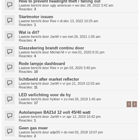
How to prevent headlight theft / falling out
Laatste bericht door
ugly american
«
wo dec 28, 2022 3:42 am
Reacties:
3
Startmotor issues
Laatste bericht door
Ree
«
di dec 13, 2022 10:25 am
Reacties:
1
Wat is dit?
Laatste bericht door
JanW
«
wo mei 26, 2021 1:05 am
Reacties:
4
Glaszekering brandt continu door
Laatste bericht door
Michiel M
«
vr mei 01, 2020 9:31 pm
Reacties:
4
Rode lampje dashboard
Laatste bericht door
Ree
«
vr jan 03, 2020 3:40 pm
Reacties:
10
lichtbeeld after market reflector
Laatste bericht door
JanW
«
vr jun 21, 2019 12:03 am
Reacties:
11
LED verlichting voor de hy
Laatste bericht door
hyliner
«
zo mei 26, 2019 1:45 am
Reacties:
17
1
2
Autolampen BA21d 12 volt 45/40 watt
Laatste bericht door
JanW
«
vr apr 12, 2019 10:42 pm
Reacties:
1
Geen gas meer
Laatste bericht door
adje55
«
do mei 03, 2018 10:07 pm
Reacties:
2