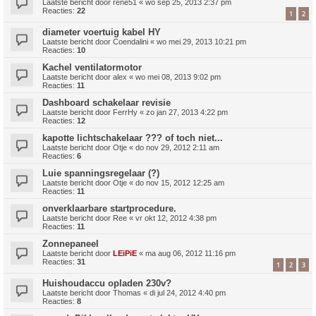
Laatste bericht door
rene51
«
wo sep 25, 2013 2:37 pm
Reacties:
22
1
2
diameter voertuig kabel HY
Laatste bericht door
Coendalini
«
wo mei 29, 2013 10:21 pm
Reacties:
10
Kachel ventilatormotor
Laatste bericht door
alex
«
wo mei 08, 2013 9:02 pm
Reacties:
11
Dashboard schakelaar revisie
Laatste bericht door
FerrHy
«
zo jan 27, 2013 4:22 pm
Reacties:
12
kapotte lichtschakelaar ??? of toch niet...
Laatste bericht door
Otje
«
do nov 29, 2012 2:11 am
Reacties:
6
Luie spanningsregelaar (?)
Laatste bericht door
Otje
«
do nov 15, 2012 12:25 am
Reacties:
11
onverklaarbare startprocedure.
Laatste bericht door
Ree
«
vr okt 12, 2012 4:38 pm
Reacties:
11
Zonnepaneel
Laatste bericht door
LEiPiE
«
ma aug 06, 2012 11:16 pm
Reacties:
31
1
2
3
Huishoudaccu opladen 230v?
Laatste bericht door
Thomas
«
di jul 24, 2012 4:40 pm
Reacties:
8