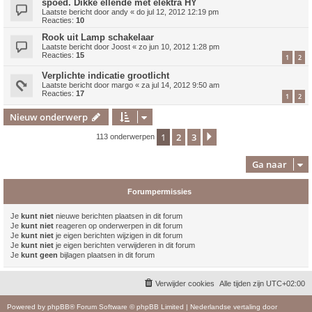
spoed. Dikke ellende met elektra HY
Laatste bericht door
andy
«
do jul 12, 2012 12:19 pm
Reacties:
10
Rook uit Lamp schakelaar
Laatste bericht door
Joost
«
zo jun 10, 2012 1:28 pm
Reacties:
15
1
2
Verplichte indicatie grootlicht
Laatste bericht door
margo
«
za jul 14, 2012 9:50 am
Reacties:
17
1
2
Nieuw onderwerp
1
2
3
Volgende
113 onderwerpen
Ga naar
Forumpermissies
Je
kunt niet
nieuwe berichten plaatsen in dit forum
Je
kunt niet
reageren op onderwerpen in dit forum
Je
kunt niet
je eigen berichten wijzigen in dit forum
Je
kunt niet
je eigen berichten verwijderen in dit forum
Je
kunt geen
bijlagen plaatsen in dit forum
Verwijder cookies
Alle tijden zijn
UTC+02:00
Powered by
phpBB
® Forum Software © phpBB Limited
|
Nederlandse vertaling door