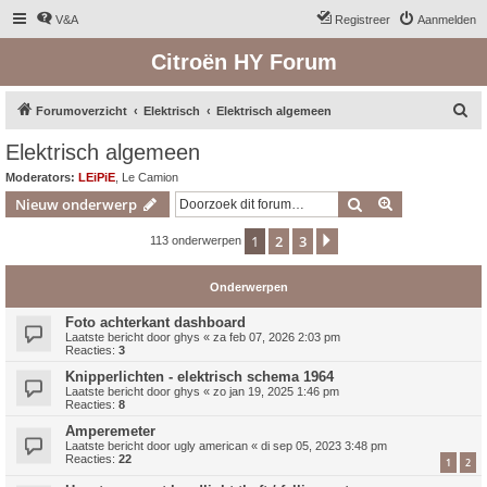
V&A
Registreer
Aanmelden
Citroën HY Forum
Z
Forumoverzicht
Elektrisch
Elektrisch algemeen
o
Elektrisch algemeen
e
Moderators:
LEiPiE
,
Le Camion
k
Zoek
Uitgebreid z
Nieuw onderwerp
1
2
3
Volgende
113 onderwerpen
Onderwerpen
Foto achterkant dashboard
Laatste bericht door
ghys
«
za feb 07, 2026 2:03 pm
Reacties:
3
Knipperlichten - elektrisch schema 1964
Laatste bericht door
ghys
«
zo jan 19, 2025 1:46 pm
Reacties:
8
Amperemeter
Laatste bericht door
ugly american
«
di sep 05, 2023 3:48 pm
Reacties:
22
1
2