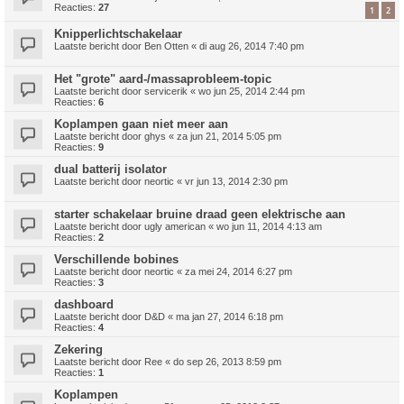
Reacties:
27
1
2
Knipperlichtschakelaar
Laatste bericht door
Ben Otten
«
di aug 26, 2014 7:40 pm
Het "grote" aard-/massaprobleem-topic
Laatste bericht door
servicerik
«
wo jun 25, 2014 2:44 pm
Reacties:
6
Koplampen gaan niet meer aan
Laatste bericht door
ghys
«
za jun 21, 2014 5:05 pm
Reacties:
9
dual batterij isolator
Laatste bericht door
neortic
«
vr jun 13, 2014 2:30 pm
starter schakelaar bruine draad geen elektrische aan
Laatste bericht door
ugly american
«
wo jun 11, 2014 4:13 am
Reacties:
2
Verschillende bobines
Laatste bericht door
neortic
«
za mei 24, 2014 6:27 pm
Reacties:
3
dashboard
Laatste bericht door
D&D
«
ma jan 27, 2014 6:18 pm
Reacties:
4
Zekering
Laatste bericht door
Ree
«
do sep 26, 2013 8:59 pm
Reacties:
1
Koplampen