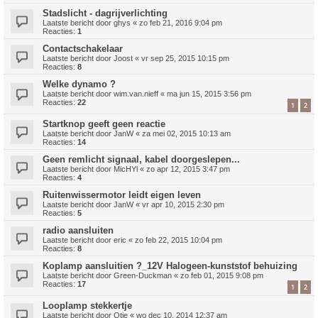
Stadslicht - dagrijverlichting
Laatste bericht door
ghys
«
zo feb 21, 2016 9:04 pm
Reacties:
1
Contactschakelaar
Laatste bericht door
Joost
«
vr sep 25, 2015 10:15 pm
Reacties:
8
Welke dynamo ?
Laatste bericht door
wim.van.nieff
«
ma jun 15, 2015 3:56 pm
Reacties:
22
1
2
Startknop geeft geen reactie
Laatste bericht door
JanW
«
za mei 02, 2015 10:13 am
Reacties:
14
Geen remlicht signaal, kabel doorgeslepen...
Laatste bericht door
MicHYl
«
zo apr 12, 2015 3:47 pm
Reacties:
4
Ruitenwissermotor leidt eigen leven
Laatste bericht door
JanW
«
vr apr 10, 2015 2:30 pm
Reacties:
5
radio aansluiten
Laatste bericht door
eric
«
zo feb 22, 2015 10:04 pm
Reacties:
8
Koplamp aansluitien ?_12V Halogeen-kunststof behuizing
Laatste bericht door
Green-Duckman
«
zo feb 01, 2015 9:08 pm
Reacties:
17
1
2
Looplamp stekkertje
Laatste bericht door
Otje
«
wo dec 10, 2014 12:37 am