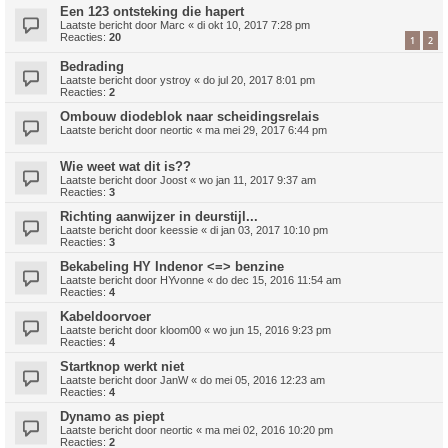
Een 123 ontsteking die hapert
Laatste bericht door
Marc
«
di okt 10, 2017 7:28 pm
Reacties:
20
1
2
Bedrading
Laatste bericht door
ystroy
«
do jul 20, 2017 8:01 pm
Reacties:
2
Ombouw diodeblok naar scheidingsrelais
Laatste bericht door
neortic
«
ma mei 29, 2017 6:44 pm
Wie weet wat dit is??
Laatste bericht door
Joost
«
wo jan 11, 2017 9:37 am
Reacties:
3
Richting aanwijzer in deurstijl...
Laatste bericht door
keessie
«
di jan 03, 2017 10:10 pm
Reacties:
3
Bekabeling HY Indenor <=> benzine
Laatste bericht door
HYvonne
«
do dec 15, 2016 11:54 am
Reacties:
4
Kabeldoorvoer
Laatste bericht door
kloom00
«
wo jun 15, 2016 9:23 pm
Reacties:
4
Startknop werkt niet
Laatste bericht door
JanW
«
do mei 05, 2016 12:23 am
Reacties:
4
Dynamo as piept
Laatste bericht door
neortic
«
ma mei 02, 2016 10:20 pm
Reacties:
2