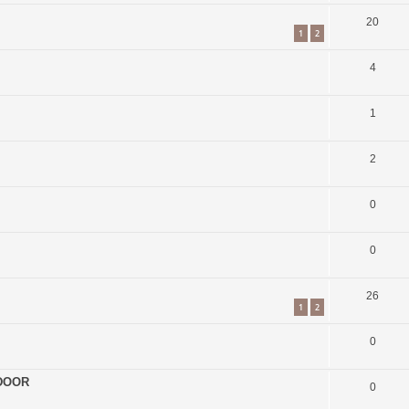
20
1
2
4
1
2
0
0
26
1
2
0
 DOOR
0