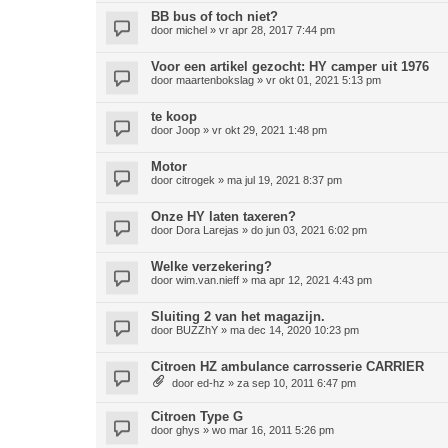
BB bus of toch niet?
door
michel
»
vr apr 28, 2017 7:44 pm
Voor een artikel gezocht: HY camper uit 1976
door
maartenbokslag
»
vr okt 01, 2021 5:13 pm
te koop
door
Joop
»
vr okt 29, 2021 1:48 pm
Motor
door
citrogek
»
ma jul 19, 2021 8:37 pm
Onze HY laten taxeren?
door
Dora Larejas
»
do jun 03, 2021 6:02 pm
Welke verzekering?
door
wim.van.nieff
»
ma apr 12, 2021 4:43 pm
Sluiting 2 van het magazijn.
door
BUZZhY
»
ma dec 14, 2020 10:23 pm
Citroen HZ ambulance carrosserie CARRIER
door
ed-hz
»
za sep 10, 2011 6:47 pm
Citroen Type G
door
ghys
»
wo mar 16, 2011 5:26 pm