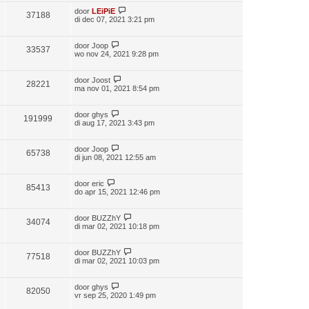
door
LEiPiE
37188
di dec 07, 2021 3:21 pm
door
Joop
33537
wo nov 24, 2021 9:28 pm
door
Joost
28221
ma nov 01, 2021 8:54 pm
door
ghys
191999
di aug 17, 2021 3:43 pm
door
Joop
65738
di jun 08, 2021 12:55 am
door
eric
85413
do apr 15, 2021 12:46 pm
door
BUZZhY
34074
di mar 02, 2021 10:18 pm
door
BUZZhY
77518
di mar 02, 2021 10:03 pm
door
ghys
82050
vr sep 25, 2020 1:49 pm