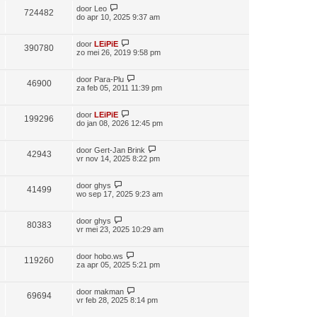
door
Leo
724482
do apr 10, 2025 9:37 am
door
LEiPiE
390780
zo mei 26, 2019 9:58 pm
door
Para-Plu
46900
za feb 05, 2011 11:39 pm
door
LEiPiE
199296
do jan 08, 2026 12:45 pm
door
Gert-Jan Brink
42943
vr nov 14, 2025 8:22 pm
door
ghys
41499
wo sep 17, 2025 9:23 am
door
ghys
80383
vr mei 23, 2025 10:29 am
door
hobo.ws
119260
za apr 05, 2025 5:21 pm
door
makman
69694
vr feb 28, 2025 8:14 pm