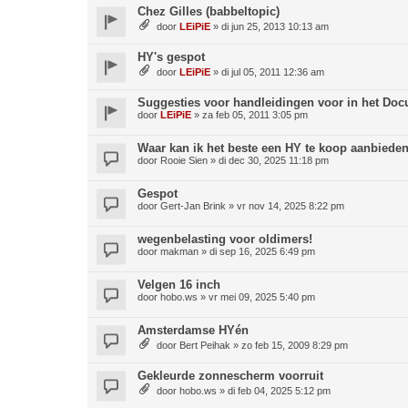
Chez Gilles (babbeltopic)
door
LEiPiE
»
di jun 25, 2013 10:13 am
HY's gespot
door
LEiPiE
»
di jul 05, 2011 12:36 am
Suggesties voor handleidingen voor in het Doc
door
LEiPiE
»
za feb 05, 2011 3:05 pm
Waar kan ik het beste een HY te koop aanbiede
door
Rooie Sien
»
di dec 30, 2025 11:18 pm
Gespot
door
Gert-Jan Brink
»
vr nov 14, 2025 8:22 pm
wegenbelasting voor oldimers!
door
makman
»
di sep 16, 2025 6:49 pm
Velgen 16 inch
door
hobo.ws
»
vr mei 09, 2025 5:40 pm
Amsterdamse HYén
door
Bert Peihak
»
zo feb 15, 2009 8:29 pm
Gekleurde zonnescherm voorruit
door
hobo.ws
»
di feb 04, 2025 5:12 pm