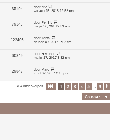
door
eric
35194
wo aug 15, 2018 12:52 pm
door
FerrHy
79143
ma jul 30, 2018 9:53 am
door
JanW
123405
do nov 09, 2017 1:12 am
door
HYvonne
60849
ma jul 17, 2017 3:32 pm
door
Marc
29847
vr jul 07, 2017 2:18 pm
1
2
3
4
5
9
Pagina
1
van
9
Volgende
404 onderwerpen
…
Ga naar