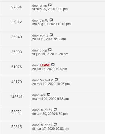
door
ghys
97894
vr sep 25, 2020 1:35 pm
door
JanW
36012
ma aug 10, 2020 11:43 pm
door
ed-hz
35949
zo jul 19, 2020 9:12 am
door
Joop
36903
vr jun 19, 2020 10:28 pm
door
LEiPiE
51076
zo jun 14, 2020 1:16 pm
door
Michiel M
49170
zo mei 10, 2020 10:03 pm
door
Ree
143641
ma mei 04, 2020 9:33 am
door
BUZZhY
53021
do apr 30, 2020 8:54 pm
door
BUZZhY
52315
di mar 17, 2020 10:03 pm