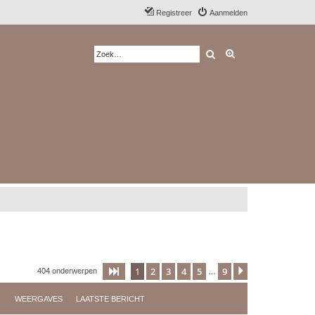
Registreer
Aanmelden
Zoek
Uitgebreid zoeken
1
2
3
4
5
9
Pagina
1
van
9
Volgende
404 onderwerpen
…
WEERGAVES
LAATSTE BERICHT