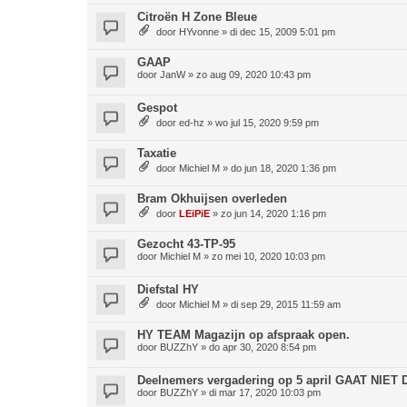
Citroën H Zone Bleue
door
HYvonne
»
di dec 15, 2009 5:01 pm
GAAP
door
JanW
»
zo aug 09, 2020 10:43 pm
Gespot
door
ed-hz
»
wo jul 15, 2020 9:59 pm
Taxatie
door
Michiel M
»
do jun 18, 2020 1:36 pm
Bram Okhuijsen overleden
door
LEiPiE
»
zo jun 14, 2020 1:16 pm
Gezocht 43-TP-95
door
Michiel M
»
zo mei 10, 2020 10:03 pm
Diefstal HY
door
Michiel M
»
di sep 29, 2015 11:59 am
HY TEAM Magazijn op afspraak open.
door
BUZZhY
»
do apr 30, 2020 8:54 pm
Deelnemers vergadering op 5 april GAAT NIET
door
BUZZhY
»
di mar 17, 2020 10:03 pm