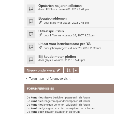
Opstarten na jaren stilstaan
door
HY-Bles
»
ma mei 01, 2017 1:41 pm
Bougieproblemen
door
Marc
»
vr okt 16, 2015 7:46 pm
Uitlaatspruitstuk
door
HYvonne
»
za apr 14, 2007 9:32 pm
uitlaat voor benzinemotor pre '63
door
johnnyizegem
»
di nov 29, 2016 11:33 am
Bij koude motor ploffen
door
ghys
»
wo nov 02, 2016 5:43 pm
Nieuw onderwerp
Terug naar het forumoverzicht
FORUMPERMISSIES
Je
kunt niet
nieuwe berichten plaatsen in dit forum
Je
kunt niet
reageren op onderwerpen in dit forum
Je
kunt niet
je eigen berichten wijzigen in dit forum
Je
kunt niet
je eigen berichten verwijderen in dit forum
Je
kunt geen
bijlagen plaatsen in dit forum