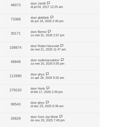
door
JanW
46073
di jul 04, 2017 12:25 am
door
globbink
73368
do jun 18, 2026 2:46 pm
door
Benno
30171
zo mei 31, 2026 2:57 pm
door
Robin Harsveld
108874
do mei 21, 2026 11:47 am
door
oudemarsakker
46848
za mei 16, 2026 5:55 pm
door
ghys
112690
zo apr 26, 2026 9:20 am
door
Henk
279220
di feb 17, 2026 2:39 pm
door
ghys
99543
di dec 23, 2025 8:38 am
door
Gert-Jan Brink
26629
do nov 20, 2025 7:49 pm