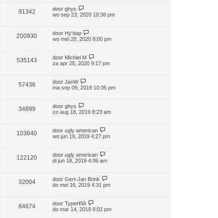
door
ghys
91342
wo sep 23, 2020 10:36 pm
door
Hy'dap
200930
wo mei 20, 2020 8:00 pm
door
Michiel M
535143
za apr 25, 2020 9:17 pm
door
JanW
57436
ma sep 09, 2019 10:35 pm
door
ghys
34899
zo aug 18, 2019 8:23 am
door
ugly american
103640
wo jun 19, 2019 4:27 pm
door
ugly american
122120
di jun 18, 2019 4:06 am
door
Gert-Jan Brink
32004
do mei 16, 2019 4:31 pm
door
TypeH56
84674
do mar 14, 2019 8:02 pm