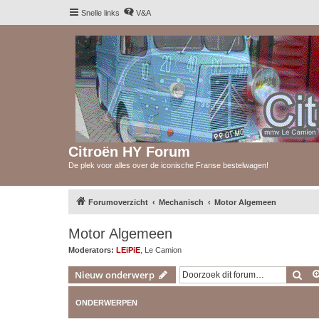
Snelle links
V&A
Citroën HY Forum
De plek voor alles over de iconische Franse bestelwagen!
Forumoverzicht
Mechanisch
Motor Algemeen
Motor Algemeen
Moderators:
LEiPiE
,
Le Camion
Zoe
Nieuw onderwerp
ONDERWERPEN