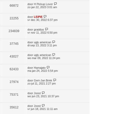
door
H Pickup Lover
66872
zo jan 22, 2023 3:01 am
door
LEiPiE
22255
vr dec 30, 2022 6:37 pm
door
graddus
234839
vr nov 11, 2022 6:50 pm
door
ugly american
37745
di sep 13, 2022 3:11 pm
door
ugly american
43027
wo mar 09, 2022 11:24 pm
door
Hamajato
62433
ma jan 24, 2022 5:54 pm
door
Gert-Jan Brink
27974
zo jul 11, 2021 2:27 pm
door
Joost
75371
wo jun 23, 2021 10:37 pm
door
Joost
35612
vr jun 18, 2021 11:11 am