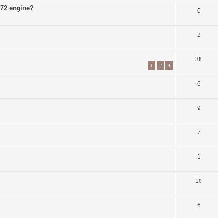
 H72 engine?
0
2
38
1
2
3
6
9
7
1
10
6