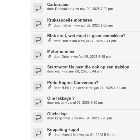
Carburateur
door
Demeulder
»
zo nov 09, 2025 7:22 pm
Krukaspoelie monteren
door
hyliner
»
wo apr 02, 2025 1:06 am
Blok eruit, wat moet ik gaan aanpakken?
door
HotelKlaar
»
zo jul 27, 2025 1:41 pm
Motornummer
door
Dries
»
wo feb 26, 2025 6:48 pm
Startmotor Hy past die ook op een traktion
door
eric
»
do mei 08, 2025 5:44 pm
Pinto Engine Conversion?
door
H Pickup Lover
»
ma jan 27, 2025 4:32 am
Olie lekkage ?
door
erictej
»
za jul 05, 2008 9:20 pm
Olielekkge
door
kjnijenhuis
»
za nov 04, 2023 3:28 pm
Koppeling kapot
door
Michiel M
»
wo jun 21, 2023 5:34 pm