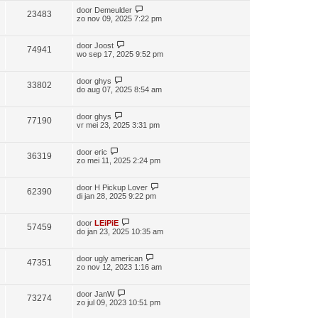
door
Demeulder
23483
zo nov 09, 2025 7:22 pm
door
Joost
74941
wo sep 17, 2025 9:52 pm
door
ghys
33802
do aug 07, 2025 8:54 am
door
ghys
77190
vr mei 23, 2025 3:31 pm
door
eric
36319
zo mei 11, 2025 2:24 pm
door
H Pickup Lover
62390
di jan 28, 2025 9:22 pm
door
LEiPiE
57459
do jan 23, 2025 10:35 am
door
ugly american
47351
zo nov 12, 2023 1:16 am
door
JanW
73274
zo jul 09, 2023 10:51 pm