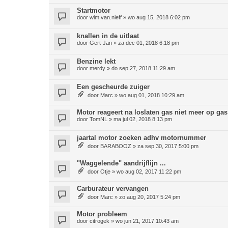
Startmotor
door
wim.van.nieff
»
wo aug 15, 2018 6:02 pm
knallen in de uitlaat
door
Gert-Jan
»
za dec 01, 2018 6:18 pm
Benzine lekt
door
merdy
»
do sep 27, 2018 11:29 am
Een gescheurde zuiger
door
Marc
»
wo aug 01, 2018 10:29 am
Motor reageert na loslaten gas niet meer op gas
door
TomNL
»
ma jul 02, 2018 8:13 pm
jaartal motor zoeken adhv motornummer
door
BARABOOZ
»
za sep 30, 2017 5:00 pm
"Waggelende" aandrijflijn ...
door
Otje
»
wo aug 02, 2017 11:22 pm
Carburateur vervangen
door
Marc
»
zo aug 20, 2017 5:24 pm
Motor probleem
door
citrogek
»
wo jun 21, 2017 10:43 am