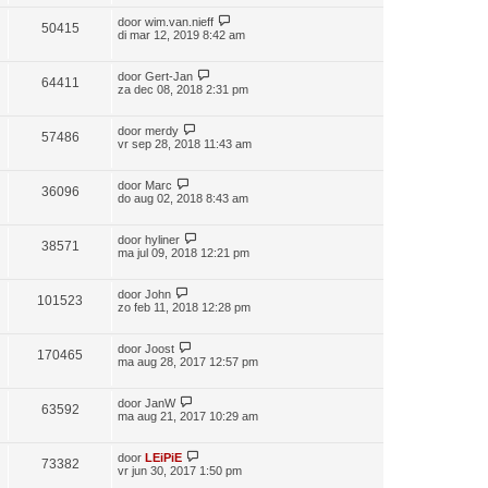
door
wim.van.nieff
50415
di mar 12, 2019 8:42 am
door
Gert-Jan
64411
za dec 08, 2018 2:31 pm
door
merdy
57486
vr sep 28, 2018 11:43 am
door
Marc
36096
do aug 02, 2018 8:43 am
door
hyliner
38571
ma jul 09, 2018 12:21 pm
door
John
101523
zo feb 11, 2018 12:28 pm
door
Joost
170465
ma aug 28, 2017 12:57 pm
door
JanW
63592
ma aug 21, 2017 10:29 am
door
LEiPiE
73382
vr jun 30, 2017 1:50 pm