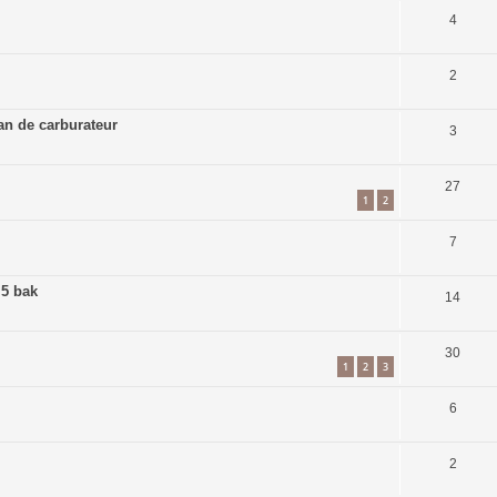
4
2
an de carburateur
3
27
1
2
7
 5 bak
14
30
1
2
3
6
2