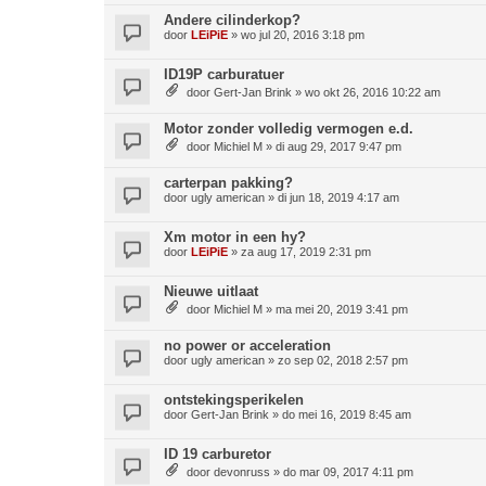
Andere cilinderkop?
door
LEiPiE
»
wo jul 20, 2016 3:18 pm
ID19P carburatuer
door
Gert-Jan Brink
»
wo okt 26, 2016 10:22 am
Motor zonder volledig vermogen e.d.
door
Michiel M
»
di aug 29, 2017 9:47 pm
carterpan pakking?
door
ugly american
»
di jun 18, 2019 4:17 am
Xm motor in een hy?
door
LEiPiE
»
za aug 17, 2019 2:31 pm
Nieuwe uitlaat
door
Michiel M
»
ma mei 20, 2019 3:41 pm
no power or acceleration
door
ugly american
»
zo sep 02, 2018 2:57 pm
ontstekingsperikelen
door
Gert-Jan Brink
»
do mei 16, 2019 8:45 am
ID 19 carburetor
door
devonruss
»
do mar 09, 2017 4:11 pm