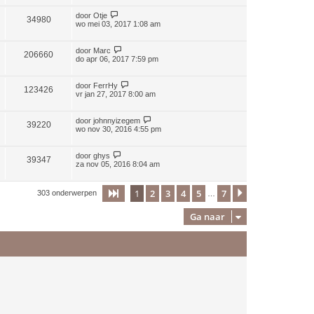
door
Otje
34980
wo mei 03, 2017 1:08 am
door
Marc
206660
do apr 06, 2017 7:59 pm
door
FerrHy
123426
vr jan 27, 2017 8:00 am
door
johnnyizegem
39220
wo nov 30, 2016 4:55 pm
door
ghys
39347
za nov 05, 2016 8:04 am
1
2
3
4
5
7
Pagina
1
van
7
Volgende
303 onderwerpen
…
Ga naar