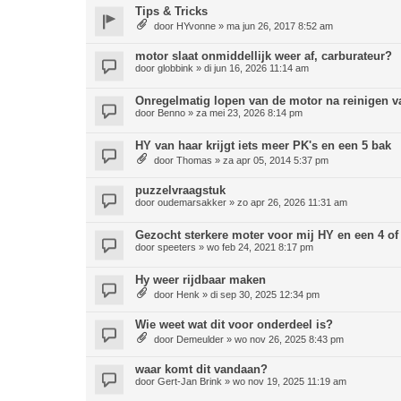
Tips & Tricks
door
HYvonne
»
ma jun 26, 2017 8:52 am
motor slaat onmiddellijk weer af, carburateur?
door
globbink
»
di jun 16, 2026 11:14 am
Onregelmatig lopen van de motor na reinigen v
door
Benno
»
za mei 23, 2026 8:14 pm
HY van haar krijgt iets meer PK's en een 5 bak
door
Thomas
»
za apr 05, 2014 5:37 pm
puzzelvraagstuk
door
oudemarsakker
»
zo apr 26, 2026 11:31 am
Gezocht sterkere moter voor mij HY en een 4 of
door
speeters
»
wo feb 24, 2021 8:17 pm
Hy weer rijdbaar maken
door
Henk
»
di sep 30, 2025 12:34 pm
Wie weet wat dit voor onderdeel is?
door
Demeulder
»
wo nov 26, 2025 8:43 pm
waar komt dit vandaan?
door
Gert-Jan Brink
»
wo nov 19, 2025 11:19 am