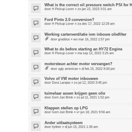
What is the correct oil pressure switch PSI for
door
H Pickup Lover
»
zo jan 22, 2023 3:01 am
Ford Pinto 2.0 conversion?
door
H Pickup Lover
»
za dec 17, 2022 12:28 am
Werking carterventilatie ivm inbouw oliefilter
door
graddus
»
wo mar 16, 2022 1:57 pm
What to do before starting an HY72 Engine
door
H Pickup Lover
»
ma sep 12, 2022 3:25 am
motorsteun achter motor vervangen?
door
ugly american
»
di feb 15, 2022 9:00 pm
Volvo of VW motor inbouwen
door
Dora Larejas
»
zo jul 12, 2020 3:45 pm
tuimelaar assen krijgen geen olie
door
Gert-Jan Brink
»
zo jul 11, 2021 1:52 pm
Kleppen stellen op LPG
door
Gert-Jan Brink
»
vr jun 18, 2021 9:56 am
Ander uitlaatsysteem
door
hyliner
»
di jun 15, 2021 1:36 am