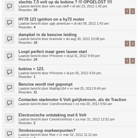
slechts 7,5 volt op de bobine ? !!! OPGELOST !!!!
Laatste bericht door
wim.van.nieff
«
di okt 23, 2012 1:45 pm
Reacties:
29
1
2
HY78 123 ignition on a hy72 motor
Laatste bericht door
ugly american
«
di okt 09, 2012 1:43 am
Reacties:
4
dampbel in de benzine leiding
Laatste bericht door
brammie
«
do aug 30, 2012 10:08 pm
Reacties:
16
1
2
Loopt perfect maar geen lauwe start
Laatste bericht door
HYvonne
«
di jul 31, 2012 9:59 pm
Reacties:
24
1
2
bobine + 123.
Laatste bericht door
HYvonne
«
di jun 05, 2012 4:54 pm
Reacties:
1
Benzine wordt niet gepompt
Laatste bericht door
Matthijs164
«
vr mei 25, 2012 8:49 am
Reacties:
11
Contacten startmotor 6 Volt gelijkstroom, als de Traction
Laatste bericht door
CeesKromhout
«
zo mei 20, 2012 9:50 am
Electronische ontsteking met 6 Volt
Laatste bericht door
CeesKromhout
«
za mar 31, 2012 12:52 pm
Reacties:
2
Stroboscoop markeerpunten?
Laatste bericht door
Ree
«
vr mar 02, 2012 11:12 pm