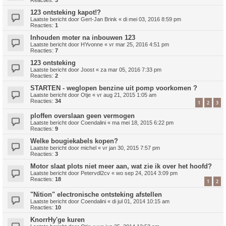
123 ontsteking kapot!?
Laatste bericht door
Gert-Jan Brink
«
di mei 03, 2016 8:59 pm
Reacties:
1
Inhouden moter na inbouwen 123
Laatste bericht door
HYvonne
«
vr mar 25, 2016 4:51 pm
Reacties:
7
123 ontsteking
Laatste bericht door
Joost
«
za mar 05, 2016 7:33 pm
Reacties:
2
STARTEN - weglopen benzine uit pomp voorkomen ?
Laatste bericht door
Otje
«
vr aug 21, 2015 1:05 am
Reacties:
34
1
2
3
ploffen overslaan geen vermogen
Laatste bericht door
Coendalini
«
ma mei 18, 2015 6:22 pm
Reacties:
9
Welke bougiekabels kopen?
Laatste bericht door
michel
«
vr jan 30, 2015 7:57 pm
Reacties:
3
Motor slaat plots niet meer aan, wat zie ik over het hoofd?
Laatste bericht door
Petervdl2cv
«
wo sep 24, 2014 3:09 pm
Reacties:
18
1
2
"Nition" electronische ontsteking afstellen
Laatste bericht door
Coendalini
«
di jul 01, 2014 10:15 am
Reacties:
10
KnorrHy'ge kuren