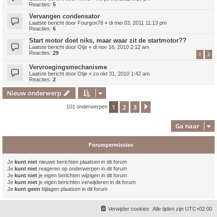
Reacties:
5
Vervangen condensator
Laatste bericht door
Fourgon78
«
di mei 03, 2011 11:13 pm
Reacties:
6
Start motor doet niks, maar waar zit de startmotor??
Laatste bericht door
Otje
«
di nov 16, 2010 2:12 am
Reacties:
29
1
2
Vervroegingsmechanisme
Laatste bericht door
Otje
«
zo okt 31, 2010 1:42 am
Reacties:
2
Nieuw onderwerp
1
2
3
Volgende
101 onderwerpen
Ga naar
Forumpermissies
Je
kunt niet
nieuwe berichten plaatsen in dit forum
Je
kunt niet
reageren op onderwerpen in dit forum
Je
kunt niet
je eigen berichten wijzigen in dit forum
Je
kunt niet
je eigen berichten verwijderen in dit forum
Je
kunt geen
bijlagen plaatsen in dit forum
Verwijder cookies
Alle tijden zijn
UTC+02:00