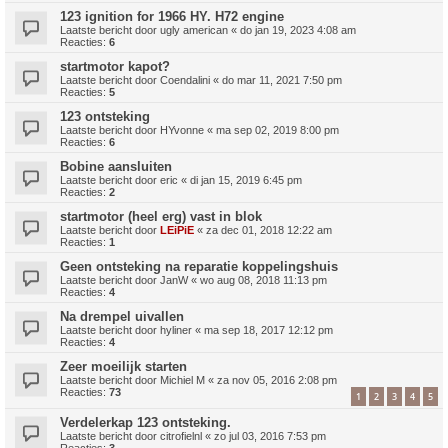
123 ignition for 1966 HY. H72 engine
Laatste bericht door
ugly american
«
do jan 19, 2023 4:08 am
Reacties:
6
startmotor kapot?
Laatste bericht door
Coendalini
«
do mar 11, 2021 7:50 pm
Reacties:
5
123 ontsteking
Laatste bericht door
HYvonne
«
ma sep 02, 2019 8:00 pm
Reacties:
6
Bobine aansluiten
Laatste bericht door
eric
«
di jan 15, 2019 6:45 pm
Reacties:
2
startmotor (heel erg) vast in blok
Laatste bericht door
LEiPiE
«
za dec 01, 2018 12:22 am
Reacties:
1
Geen ontsteking na reparatie koppelingshuis
Laatste bericht door
JanW
«
wo aug 08, 2018 11:13 pm
Reacties:
4
Na drempel uivallen
Laatste bericht door
hyliner
«
ma sep 18, 2017 12:12 pm
Reacties:
4
Zeer moeilijk starten
Laatste bericht door
Michiel M
«
za nov 05, 2016 2:08 pm
Reacties:
73
1
2
3
4
5
Verdelerkap 123 ontsteking.
Laatste bericht door
citrofielnl
«
zo jul 03, 2016 7:53 pm
Reacties:
3