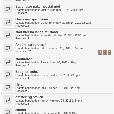
Reacties:
3
Startmotor pakt meestal niet
Laatste bericht door
MicHYl
«
do mar 01, 2012 3:14 pm
Reacties:
2
Onstekingsprobleem
Laatste bericht door
CeesKromhout
«
za jan 14, 2012 12:11 pm
Reacties:
2
start niet na lange stilstand
Laatste bericht door
la souris
«
do dec 22, 2011 11:55 pm
Reacties:
7
Andere carburateur
Laatste bericht door
ed-hz
«
do dec 22, 2011 10:57 pm
Reacties:
32
1
2
3
startmotor
Laatste bericht door
Ree
«
di dec 06, 2011 4:18 pm
Reacties:
8
Bougies code.
Laatste bericht door
Ree
«
ma dec 05, 2011 8:38 pm
Reacties:
1
Help!
Laatste bericht door
Otje
«
zo sep 18, 2011 11:37 pm
Reacties:
9
ontsteking stellen
Laatste bericht door
merdy
«
zo sep 18, 2011 2:44 pm
Reacties:
1
starten
Laatste bericht door
Rohu
«
wo jul 06, 2011 3:13 pm