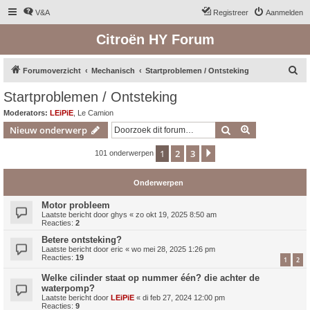
V&A
Registreer
Aanmelden
Citroën HY Forum
Z
Forumoverzicht
Mechanisch
Startproblemen / Ontsteking
o
Startproblemen / Ontsteking
e
Moderators:
LEiPiE
,
Le Camion
k
Zoek
Uitgebreid z
Nieuw onderwerp
1
2
3
Volgende
101 onderwerpen
Onderwerpen
Motor probleem
Laatste bericht door
ghys
«
zo okt 19, 2025 8:50 am
Reacties:
2
Betere ontsteking?
Laatste bericht door
eric
«
wo mei 28, 2025 1:26 pm
Reacties:
19
1
2
Welke cilinder staat op nummer één? die achter de
waterpomp?
Laatste bericht door
LEiPiE
«
di feb 27, 2024 12:00 pm
Reacties:
9