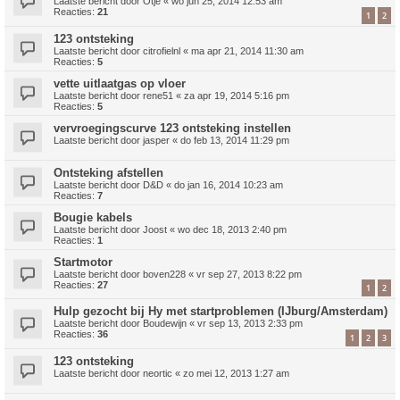
Laatste bericht door
Otje
«
wo jun 25, 2014 12:53 am
Reacties:
21
1
2
123 ontsteking
Laatste bericht door
citrofielnl
«
ma apr 21, 2014 11:30 am
Reacties:
5
vette uitlaatgas op vloer
Laatste bericht door
rene51
«
za apr 19, 2014 5:16 pm
Reacties:
5
vervroegingscurve 123 ontsteking instellen
Laatste bericht door
jasper
«
do feb 13, 2014 11:29 pm
Ontsteking afstellen
Laatste bericht door
D&D
«
do jan 16, 2014 10:23 am
Reacties:
7
Bougie kabels
Laatste bericht door
Joost
«
wo dec 18, 2013 2:40 pm
Reacties:
1
Startmotor
Laatste bericht door
boven228
«
vr sep 27, 2013 8:22 pm
Reacties:
27
1
2
Hulp gezocht bij Hy met startproblemen (IJburg/Amsterdam)
Laatste bericht door
Boudewijn
«
vr sep 13, 2013 2:33 pm
Reacties:
36
1
2
3
123 ontsteking
Laatste bericht door
neortic
«
zo mei 12, 2013 1:27 am