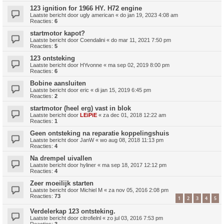
123 ignition for 1966 HY. H72 engine
Laatste bericht door
ugly american
«
do jan 19, 2023 4:08 am
Reacties:
6
startmotor kapot?
Laatste bericht door
Coendalini
«
do mar 11, 2021 7:50 pm
Reacties:
5
123 ontsteking
Laatste bericht door
HYvonne
«
ma sep 02, 2019 8:00 pm
Reacties:
6
Bobine aansluiten
Laatste bericht door
eric
«
di jan 15, 2019 6:45 pm
Reacties:
2
startmotor (heel erg) vast in blok
Laatste bericht door
LEiPiE
«
za dec 01, 2018 12:22 am
Reacties:
1
Geen ontsteking na reparatie koppelingshuis
Laatste bericht door
JanW
«
wo aug 08, 2018 11:13 pm
Reacties:
4
Na drempel uivallen
Laatste bericht door
hyliner
«
ma sep 18, 2017 12:12 pm
Reacties:
4
Zeer moeilijk starten
Laatste bericht door
Michiel M
«
za nov 05, 2016 2:08 pm
Reacties:
73
1
2
3
4
5
Verdelerkap 123 ontsteking.
Laatste bericht door
citrofielnl
«
zo jul 03, 2016 7:53 pm
Reacties:
3