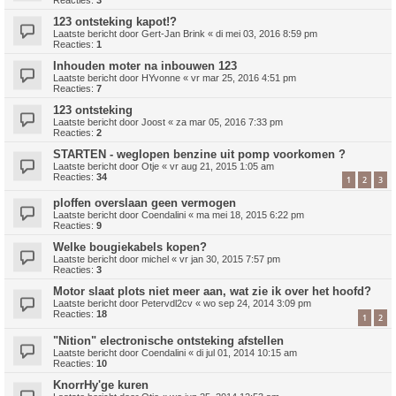
123 ontsteking kapot!?
Laatste bericht door
Gert-Jan Brink
«
di mei 03, 2016 8:59 pm
Reacties:
1
Inhouden moter na inbouwen 123
Laatste bericht door
HYvonne
«
vr mar 25, 2016 4:51 pm
Reacties:
7
123 ontsteking
Laatste bericht door
Joost
«
za mar 05, 2016 7:33 pm
Reacties:
2
STARTEN - weglopen benzine uit pomp voorkomen ?
Laatste bericht door
Otje
«
vr aug 21, 2015 1:05 am
Reacties:
34
1
2
3
ploffen overslaan geen vermogen
Laatste bericht door
Coendalini
«
ma mei 18, 2015 6:22 pm
Reacties:
9
Welke bougiekabels kopen?
Laatste bericht door
michel
«
vr jan 30, 2015 7:57 pm
Reacties:
3
Motor slaat plots niet meer aan, wat zie ik over het hoofd?
Laatste bericht door
Petervdl2cv
«
wo sep 24, 2014 3:09 pm
Reacties:
18
1
2
"Nition" electronische ontsteking afstellen
Laatste bericht door
Coendalini
«
di jul 01, 2014 10:15 am
Reacties:
10
KnorrHy'ge kuren