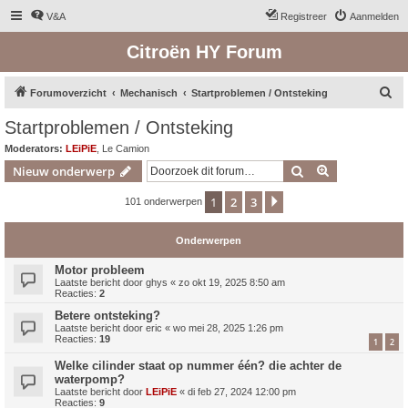
V&A
Registreer
Aanmelden
Citroën HY Forum
Z
Forumoverzicht
Mechanisch
Startproblemen / Ontsteking
o
Startproblemen / Ontsteking
e
Moderators:
LEiPiE
,
Le Camion
k
Zoek
Uitgebreid z
Nieuw onderwerp
1
2
3
Volgende
101 onderwerpen
Onderwerpen
Motor probleem
Laatste bericht door
ghys
«
zo okt 19, 2025 8:50 am
Reacties:
2
Betere ontsteking?
Laatste bericht door
eric
«
wo mei 28, 2025 1:26 pm
Reacties:
19
1
2
Welke cilinder staat op nummer één? die achter de
waterpomp?
Laatste bericht door
LEiPiE
«
di feb 27, 2024 12:00 pm
Reacties:
9