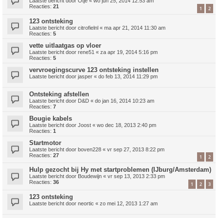
Laatste bericht door
Otje
«
wo jun 25, 2014 12:53 am
Reacties:
21
1
2
123 ontsteking
Laatste bericht door
citrofielnl
«
ma apr 21, 2014 11:30 am
Reacties:
5
vette uitlaatgas op vloer
Laatste bericht door
rene51
«
za apr 19, 2014 5:16 pm
Reacties:
5
vervroegingscurve 123 ontsteking instellen
Laatste bericht door
jasper
«
do feb 13, 2014 11:29 pm
Ontsteking afstellen
Laatste bericht door
D&D
«
do jan 16, 2014 10:23 am
Reacties:
7
Bougie kabels
Laatste bericht door
Joost
«
wo dec 18, 2013 2:40 pm
Reacties:
1
Startmotor
Laatste bericht door
boven228
«
vr sep 27, 2013 8:22 pm
Reacties:
27
1
2
Hulp gezocht bij Hy met startproblemen (IJburg/Amsterdam)
Laatste bericht door
Boudewijn
«
vr sep 13, 2013 2:33 pm
Reacties:
36
1
2
3
123 ontsteking
Laatste bericht door
neortic
«
zo mei 12, 2013 1:27 am