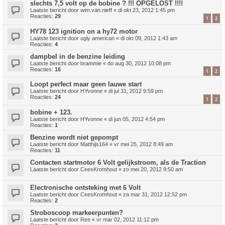
slechts 7,5 volt op de bobine ? !!! OPGELOST !!!!
Laatste bericht door
wim.van.nieff
«
di okt 23, 2012 1:45 pm
Reacties:
29
1
2
HY78 123 ignition on a hy72 motor
Laatste bericht door
ugly american
«
di okt 09, 2012 1:43 am
Reacties:
4
dampbel in de benzine leiding
Laatste bericht door
brammie
«
do aug 30, 2012 10:08 pm
Reacties:
16
1
2
Loopt perfect maar geen lauwe start
Laatste bericht door
HYvonne
«
di jul 31, 2012 9:59 pm
Reacties:
24
1
2
bobine + 123.
Laatste bericht door
HYvonne
«
di jun 05, 2012 4:54 pm
Reacties:
1
Benzine wordt niet gepompt
Laatste bericht door
Matthijs164
«
vr mei 25, 2012 8:49 am
Reacties:
11
Contacten startmotor 6 Volt gelijkstroom, als de Traction
Laatste bericht door
CeesKromhout
«
zo mei 20, 2012 9:50 am
Electronische ontsteking met 6 Volt
Laatste bericht door
CeesKromhout
«
za mar 31, 2012 12:52 pm
Reacties:
2
Stroboscoop markeerpunten?
Laatste bericht door
Ree
«
vr mar 02, 2012 11:12 pm