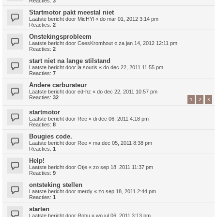
Reacties:
3
Startmotor pakt meestal niet
Laatste bericht door
MicHYl
«
do mar 01, 2012 3:14 pm
Reacties:
2
Onstekingsprobleem
Laatste bericht door
CeesKromhout
«
za jan 14, 2012 12:11 pm
Reacties:
2
start niet na lange stilstand
Laatste bericht door
la souris
«
do dec 22, 2011 11:55 pm
Reacties:
7
Andere carburateur
Laatste bericht door
ed-hz
«
do dec 22, 2011 10:57 pm
Reacties:
32
1
2
3
startmotor
Laatste bericht door
Ree
«
di dec 06, 2011 4:18 pm
Reacties:
8
Bougies code.
Laatste bericht door
Ree
«
ma dec 05, 2011 8:38 pm
Reacties:
1
Help!
Laatste bericht door
Otje
«
zo sep 18, 2011 11:37 pm
Reacties:
9
ontsteking stellen
Laatste bericht door
merdy
«
zo sep 18, 2011 2:44 pm
Reacties:
1
starten
Laatste bericht door
Rohu
«
wo jul 06, 2011 3:13 pm