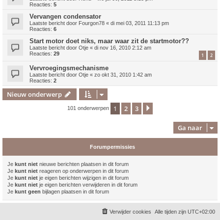
Reacties:
5
Vervangen condensator
Laatste bericht door
Fourgon78
«
di mei 03, 2011 11:13 pm
Reacties:
6
Start motor doet niks, maar waar zit de startmotor??
Laatste bericht door
Otje
«
di nov 16, 2010 2:12 am
Reacties:
29
1
2
Vervroegingsmechanisme
Laatste bericht door
Otje
«
zo okt 31, 2010 1:42 am
Reacties:
2
Nieuw onderwerp
1
2
3
Volgende
101 onderwerpen
Ga naar
Forumpermissies
Je
kunt niet
nieuwe berichten plaatsen in dit forum
Je
kunt niet
reageren op onderwerpen in dit forum
Je
kunt niet
je eigen berichten wijzigen in dit forum
Je
kunt niet
je eigen berichten verwijderen in dit forum
Je
kunt geen
bijlagen plaatsen in dit forum
Verwijder cookies
Alle tijden zijn
UTC+02:00