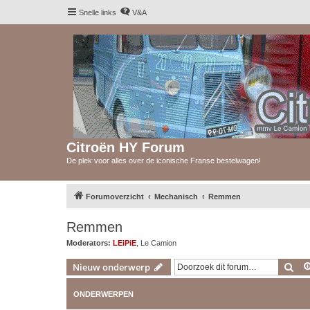
Snelle links
V&A
Citroën HY Forum
De plek voor alles over de iconische Franse bestelwagen!
Forumoverzicht
Mechanisch
Remmen
Remmen
Moderators:
LEiPiE
,
Le Camion
Zoe
Nieuw onderwerp
ONDERWERPEN