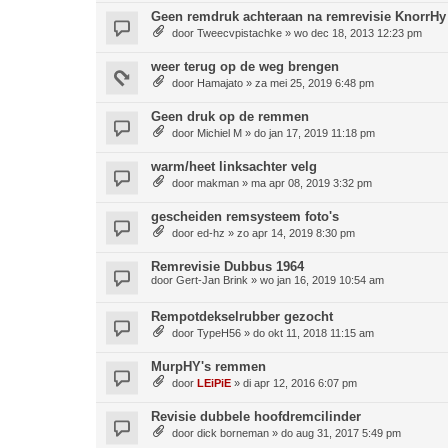
Geen remdruk achteraan na remrevisie KnorrHy
door
Tweecvpistachke
»
wo dec 18, 2013 12:23 pm
weer terug op de weg brengen
door
Hamajato
»
za mei 25, 2019 6:48 pm
Geen druk op de remmen
door
Michiel M
»
do jan 17, 2019 11:18 pm
warm/heet linksachter velg
door
makman
»
ma apr 08, 2019 3:32 pm
gescheiden remsysteem foto's
door
ed-hz
»
zo apr 14, 2019 8:30 pm
Remrevisie Dubbus 1964
door
Gert-Jan Brink
»
wo jan 16, 2019 10:54 am
Rempotdekselrubber gezocht
door
TypeH56
»
do okt 11, 2018 11:15 am
MurpHY's remmen
door
LEiPiE
»
di apr 12, 2016 6:07 pm
Revisie dubbele hoofdremcilinder
door
dick borneman
»
do aug 31, 2017 5:49 pm