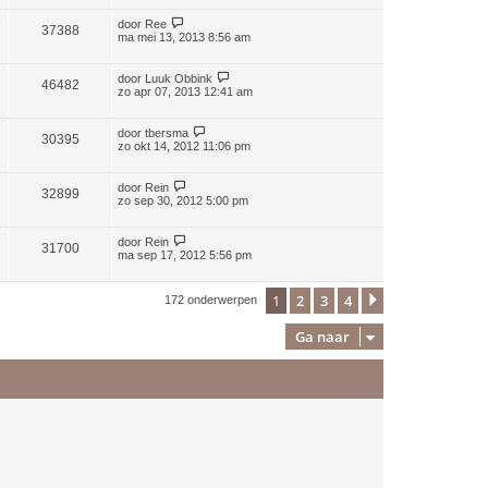
door
Ree
37388
ma mei 13, 2013 8:56 am
door
Luuk Obbink
46482
zo apr 07, 2013 12:41 am
door
tbersma
30395
zo okt 14, 2012 11:06 pm
door
Rein
32899
zo sep 30, 2012 5:00 pm
door
Rein
31700
ma sep 17, 2012 5:56 pm
1
2
3
4
Volgende
172 onderwerpen
Ga naar