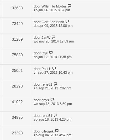
door
Willem te Molder
32638
zo jun 14, 2015 8:57 pm
door
Gert-Jan Brink
73449
do apr 09, 2015 12:00 pm
door
JanW
31289
wo nov 26, 2014 12:59 am
door
Otje
75830
do jun 12, 2014 11:38 pm
door
Paul L
25051
vr sep 27, 2013 10:43 pm
door
rene51
28298
za sep 21, 2013 7:02 pm
door
ghys
41022
wo sep 18, 2013 8:50 pm
door
rene51
34895
zo aug 18, 2013 4:28 pm
door
citrogek
23398
zo aug 04, 2013 4:57 pm