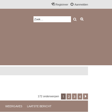
Registreer
Aanmelden
Zoek
Uitgebreid zoeken
1
2
3
4
Volgende
172 onderwerpen
WEERGAVES
LAATSTE BERICHT