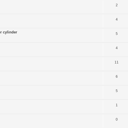
2
4
r cylinder
5
4
11
6
5
1
0