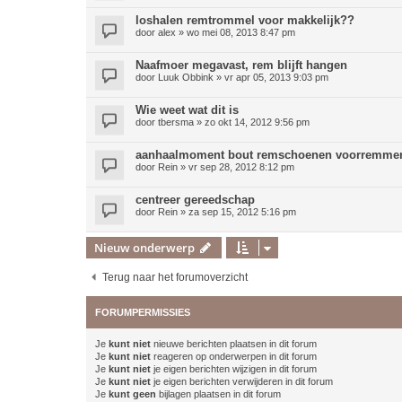
loshalen remtrommel voor makkelijk??
door
alex
»
wo mei 08, 2013 8:47 pm
Naafmoer megavast, rem blijft hangen
door
Luuk Obbink
»
vr apr 05, 2013 9:03 pm
Wie weet wat dit is
door
tbersma
»
zo okt 14, 2012 9:56 pm
aanhaalmoment bout remschoenen voorremme
door
Rein
»
vr sep 28, 2012 8:12 pm
centreer gereedschap
door
Rein
»
za sep 15, 2012 5:16 pm
Nieuw onderwerp
Terug naar het forumoverzicht
FORUMPERMISSIES
Je
kunt niet
nieuwe berichten plaatsen in dit forum
Je
kunt niet
reageren op onderwerpen in dit forum
Je
kunt niet
je eigen berichten wijzigen in dit forum
Je
kunt niet
je eigen berichten verwijderen in dit forum
Je
kunt geen
bijlagen plaatsen in dit forum