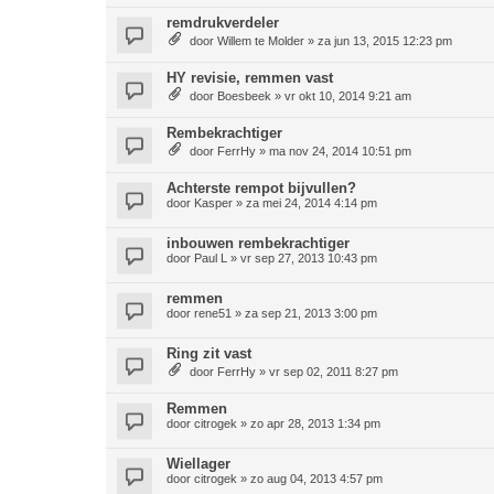
remdrukverdeler
door
Willem te Molder
»
za jun 13, 2015 12:23 pm
HY revisie, remmen vast
door
Boesbeek
»
vr okt 10, 2014 9:21 am
Rembekrachtiger
door
FerrHy
»
ma nov 24, 2014 10:51 pm
Achterste rempot bijvullen?
door
Kasper
»
za mei 24, 2014 4:14 pm
inbouwen rembekrachtiger
door
Paul L
»
vr sep 27, 2013 10:43 pm
remmen
door
rene51
»
za sep 21, 2013 3:00 pm
Ring zit vast
door
FerrHy
»
vr sep 02, 2011 8:27 pm
Remmen
door
citrogek
»
zo apr 28, 2013 1:34 pm
Wiellager
door
citrogek
»
zo aug 04, 2013 4:57 pm