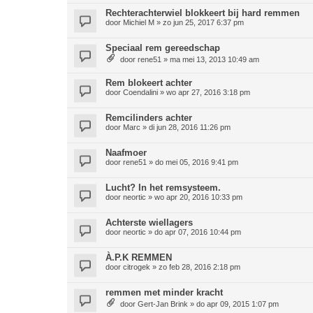
Rechterachterwiel blokkeert bij hard remmen
door
Michiel M
»
zo jun 25, 2017 6:37 pm
Speciaal rem gereedschap
door
rene51
»
ma mei 13, 2013 10:49 am
Rem blokeert achter
door
Coendalini
»
wo apr 27, 2016 3:18 pm
Remcilinders achter
door
Marc
»
di jun 28, 2016 11:26 pm
Naafmoer
door
rene51
»
do mei 05, 2016 9:41 pm
Lucht? In het remsysteem.
door
neortic
»
wo apr 20, 2016 10:33 pm
Achterste wiellagers
door
neortic
»
do apr 07, 2016 10:44 pm
À.P.K REMMEN
door
citrogek
»
zo feb 28, 2016 2:18 pm
remmen met minder kracht
door
Gert-Jan Brink
»
do apr 09, 2015 1:07 pm