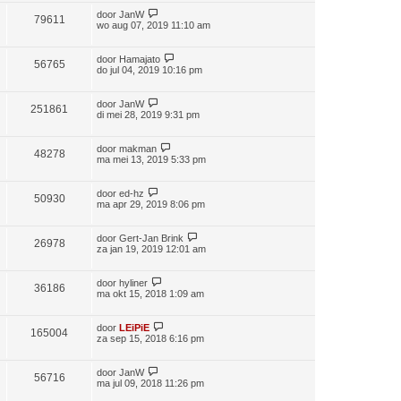
door
JanW
79611
wo aug 07, 2019 11:10 am
door
Hamajato
56765
do jul 04, 2019 10:16 pm
door
JanW
251861
di mei 28, 2019 9:31 pm
door
makman
48278
ma mei 13, 2019 5:33 pm
door
ed-hz
50930
ma apr 29, 2019 8:06 pm
door
Gert-Jan Brink
26978
za jan 19, 2019 12:01 am
door
hyliner
36186
ma okt 15, 2018 1:09 am
door
LEiPiE
165004
za sep 15, 2018 6:16 pm
door
JanW
56716
ma jul 09, 2018 11:26 pm