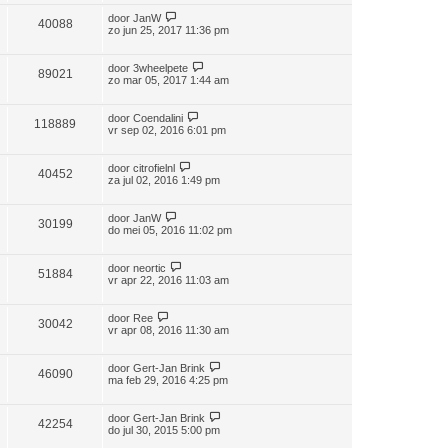
door
JanW
40088
zo jun 25, 2017 11:36 pm
door
3wheelpete
89021
zo mar 05, 2017 1:44 am
door
Coendalini
118889
vr sep 02, 2016 6:01 pm
door
citrofielnl
40452
za jul 02, 2016 1:49 pm
door
JanW
30199
do mei 05, 2016 11:02 pm
door
neortic
51884
vr apr 22, 2016 11:03 am
door
Ree
30042
vr apr 08, 2016 11:30 am
door
Gert-Jan Brink
46090
ma feb 29, 2016 4:25 pm
door
Gert-Jan Brink
42254
do jul 30, 2015 5:00 pm