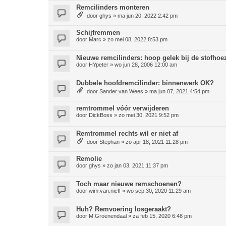
Remcilinders monteren
door
ghys
»
ma jun 20, 2022 2:42 pm
Schijfremmen
door
Marc
»
zo mei 08, 2022 8:53 pm
Nieuwe remcilinders: hoop gelek bij de stofhoe
door
HYpeter
»
wo jun 28, 2006 12:00 am
Dubbele hoofdremcilinder: binnenwerk OK?
door
Sander van Wees
»
ma jun 07, 2021 4:54 pm
remtrommel vóór verwijderen
door
DickBoss
»
zo mei 30, 2021 9:52 pm
Remtrommel rechts wil er niet af
door
Stephan
»
zo apr 18, 2021 11:28 pm
Remolie
door
ghys
»
zo jan 03, 2021 11:37 pm
Toch maar nieuwe remschoenen?
door
wim.van.nieff
»
wo sep 30, 2020 11:29 am
Huh? Remvoering losgeraakt?
door
M.Groenendaal
»
za feb 15, 2020 6:48 pm