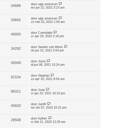
door
ugly american
34688
wo jun 22, 2022 3:23 am
door
ugly american
29665
zo mei 15, 2022 1:00 am
door
Coendalini
40005
vr apr 29, 2022 2:16 pm
door
Sander van Wees
34292
do jun 10, 2021 5:04 pm
door
Joost
45049
di jun 08, 2021 10:24 pm
door
Stephan
62104
zo apr 25, 2021 8:54 am
door
Joop
99311
vr jan 15, 2021 10:10 pm
door
JanW
45820
wo okt 07, 2020 10:31 pm
door
hyliner
28508
vr feb 21, 2020 12:28 am