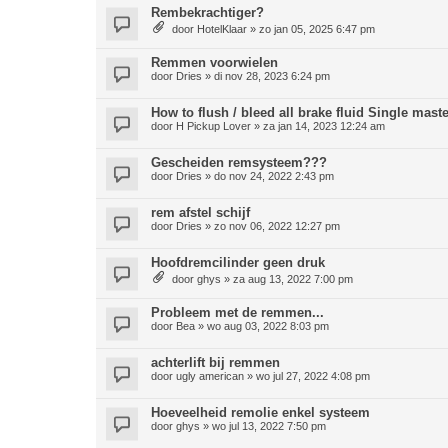
Rembekrachtiger?
door
HotelKlaar
»
zo jan 05, 2025 6:47 pm
Remmen voorwielen
door
Dries
»
di nov 28, 2023 6:24 pm
How to flush / bleed all brake fluid Single maste
door
H Pickup Lover
»
za jan 14, 2023 12:24 am
Gescheiden remsysteem???
door
Dries
»
do nov 24, 2022 2:43 pm
rem afstel schijf
door
Dries
»
zo nov 06, 2022 12:27 pm
Hoofdremcilinder geen druk
door
ghys
»
za aug 13, 2022 7:00 pm
Probleem met de remmen...
door
Bea
»
wo aug 03, 2022 8:03 pm
achterlift bij remmen
door
ugly american
»
wo jul 27, 2022 4:08 pm
Hoeveelheid remolie enkel systeem
door
ghys
»
wo jul 13, 2022 7:50 pm