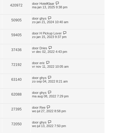
door
HotelKlaar
420972
ma jan 13, 2025 9:38 pm
door
ghys
50905
zo jan 21, 2024 10:40 am
door
H Pickup Lover
59405
zo jan 15, 2023 9:37 pm
door
Dries
37436
vr dec 02, 2022 4:43 pm
door
eric
72192
vr nov 11, 2022 10:05 am
door
ghys
63140
zo sep 04, 2022 8:21 am
door
ghys
62088
ma aug 08, 2022 7:29 pm
door
Ree
27395
wo jul 27, 2022 8:58 pm
door
ghys
72050
wo jul 13, 2022 7:50 pm