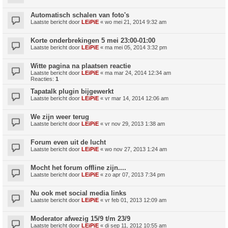
Automatisch schalen van foto's
Laatste bericht door
LEiPiE
«
wo mei 21, 2014 9:32 am
Korte onderbrekingen 5 mei 23:00-01:00
Laatste bericht door
LEiPiE
«
ma mei 05, 2014 3:32 pm
Witte pagina na plaatsen reactie
Laatste bericht door
LEiPiE
«
ma mar 24, 2014 12:34 am
Reacties:
1
Tapatalk plugin bijgewerkt
Laatste bericht door
LEiPiE
«
vr mar 14, 2014 12:06 am
We zijn weer terug
Laatste bericht door
LEiPiE
«
vr nov 29, 2013 1:38 am
Forum even uit de lucht
Laatste bericht door
LEiPiE
«
wo nov 27, 2013 1:24 am
Mocht het forum offline zijn....
Laatste bericht door
LEiPiE
«
zo apr 07, 2013 7:34 pm
Nu ook met social media links
Laatste bericht door
LEiPiE
«
vr feb 01, 2013 12:09 am
Moderator afwezig 15/9 t/m 23/9
Laatste bericht door
LEiPiE
«
di sep 11, 2012 10:55 am