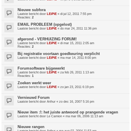
Nieuwe subfora
Laatste bericht door
LEiPiE
«
di jul 12, 2011 7:55 pm
Reacties:
2
EMAIL PROBLEEM (opgelost)
Laatste bericht door
LEiPiE
«
do mar 24, 2011 11:36 pm
afgerond - VERHUIZING FORUM!
Laatste bericht door
LEiPiE
«
di mar 15, 2011 2:05 am
Reacties:
2
Bij registratie voortaan goedkeuring verplicht
Laatste bericht door
LEiPiE
«
ma mar 14, 2011 8:00 pm
Forumsoftware bijgewerkt
Laatste bericht door
LEiPiE
«
za feb 26, 2011 1:13 am
Reacties:
1
Zoeken werkt weer
Laatste bericht door
LEiPiE
«
zo jan 23, 2011 6:19 pm
Vernieuwd Forum
Laatste bericht door
Arthur
«
zo dec 16, 2007 5:16 pm
Nieuw item :!: het juiste antwoord op prangende vragen
Laatste bericht door
Le Camion
«
ma mar 06, 2006 11:13 am
Nieuwe rangen
Laatste bericht door
Arthur
«
ma aug 02, 2004 11:53 am