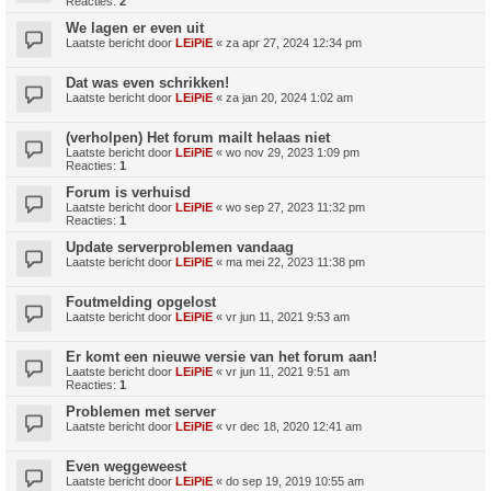
Reacties:
2
We lagen er even uit
Laatste bericht door
LEiPiE
«
za apr 27, 2024 12:34 pm
Dat was even schrikken!
Laatste bericht door
LEiPiE
«
za jan 20, 2024 1:02 am
(verholpen) Het forum mailt helaas niet
Laatste bericht door
LEiPiE
«
wo nov 29, 2023 1:09 pm
Reacties:
1
Forum is verhuisd
Laatste bericht door
LEiPiE
«
wo sep 27, 2023 11:32 pm
Reacties:
1
Update serverproblemen vandaag
Laatste bericht door
LEiPiE
«
ma mei 22, 2023 11:38 pm
Foutmelding opgelost
Laatste bericht door
LEiPiE
«
vr jun 11, 2021 9:53 am
Er komt een nieuwe versie van het forum aan!
Laatste bericht door
LEiPiE
«
vr jun 11, 2021 9:51 am
Reacties:
1
Problemen met server
Laatste bericht door
LEiPiE
«
vr dec 18, 2020 12:41 am
Even weggeweest
Laatste bericht door
LEiPiE
«
do sep 19, 2019 10:55 am