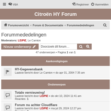
V&A
Registreer
Aanmelden
Citroën HY Forum
Z
Forumoverzicht
Forum & Documentatie
Forummededelingen
o
Forummededelingen
e
Moderators:
LEiPiE
,
Le Camion
k
Zoek
Uitgebreid z
Nieuw onderwerp
47 onderwerpen • Pagina
1
van
1
Aankondigingen
HY-Gegevensbank
Laatste bericht door
Le Camion
«
do apr 01, 2004 7:35 am
Onderwerpen
Totale vernieuwing!
Laatste bericht door
LEiPiE
«
do okt 10, 2024 11:41 am
Reacties:
1
Forum nu achter Cloudflare
Laatste bericht door
LEiPiE
«
ma jul 29, 2024 12:27 pm