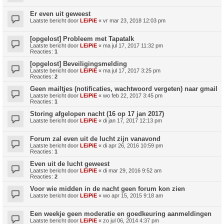
Er even uit geweest
Laatste bericht door
LEiPiE
«
vr mar 23, 2018 12:03 pm
[opgelost] Probleem met Tapatalk
Laatste bericht door
LEiPiE
«
ma jul 17, 2017 11:32 pm
Reacties:
1
[opgelost] Beveiligingsmelding
Laatste bericht door
LEiPiE
«
ma jul 17, 2017 3:25 pm
Reacties:
2
Geen mailtjes (notificaties, wachtwoord vergeten) naar gmail
Laatste bericht door
LEiPiE
«
wo feb 22, 2017 3:45 pm
Reacties:
1
Storing afgelopen nacht (16 op 17 jan 2017)
Laatste bericht door
LEiPiE
«
di jan 17, 2017 12:13 pm
Forum zal even uit de lucht zijn vanavond
Laatste bericht door
LEiPiE
«
di apr 26, 2016 10:59 pm
Reacties:
1
Even uit de lucht geweest
Laatste bericht door
LEiPiE
«
di mar 29, 2016 9:52 am
Reacties:
2
Voor wie midden in de nacht geen forum kon zien
Laatste bericht door
LEiPiE
«
wo apr 15, 2015 9:18 am
Een weekje geen moderatie en goedkeuring aanmeldingen
Laatste bericht door
LEiPiE
«
zo jul 06, 2014 4:37 pm