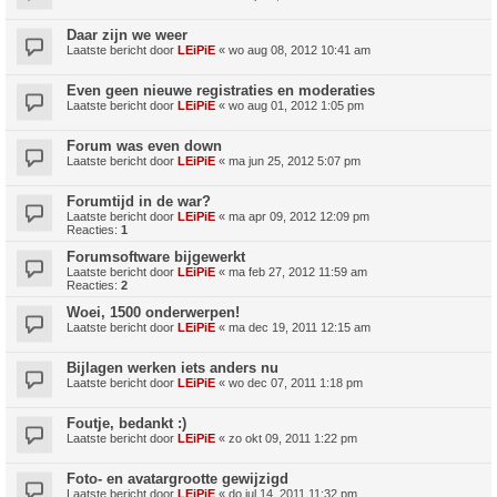
Daar zijn we weer
Laatste bericht door
LEiPiE
«
wo aug 08, 2012 10:41 am
Even geen nieuwe registraties en moderaties
Laatste bericht door
LEiPiE
«
wo aug 01, 2012 1:05 pm
Forum was even down
Laatste bericht door
LEiPiE
«
ma jun 25, 2012 5:07 pm
Forumtijd in de war?
Laatste bericht door
LEiPiE
«
ma apr 09, 2012 12:09 pm
Reacties:
1
Forumsoftware bijgewerkt
Laatste bericht door
LEiPiE
«
ma feb 27, 2012 11:59 am
Reacties:
2
Woei, 1500 onderwerpen!
Laatste bericht door
LEiPiE
«
ma dec 19, 2011 12:15 am
Bijlagen werken iets anders nu
Laatste bericht door
LEiPiE
«
wo dec 07, 2011 1:18 pm
Foutje, bedankt :)
Laatste bericht door
LEiPiE
«
zo okt 09, 2011 1:22 pm
Foto- en avatargrootte gewijzigd
Laatste bericht door
LEiPiE
«
do jul 14, 2011 11:32 pm