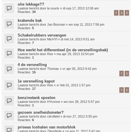
olie lekkage??
Laatste bericht door
la souris
«
di sep 17, 2013 12:06 am
Reacties:
34
1
2
3
krakende bak
Laatste bericht door
Jan Bosman
«
wo sep 11, 2013 7:58 pm
Reacties:
5
Schakelrubbers vervangen
Laatste bericht door
MicHYl
«
di mei 14, 2013 8:51 am
Reacties:
7
Hoe werkt het differentieel (in de versnellingsbak)
Laatste bericht door
Ree
«
ma apr 29, 2013 10:54 pm
Reacties:
1
4 de versnelling
Laatste bericht door
Thomas
«
vr apr 05, 2013 9:42 pm
Reacties:
15
1
2
1e versnelling kapot
Laatste bericht door
Ree
«
vr feb 01, 2013 1:57 pm
Reacties:
17
1
2
benzinetank spoelen
Laatste bericht door
HYvonne
«
wo nov 28, 2012 5:57 pm
Reacties:
1
gezoem snelheidsmeter?
Laatste bericht door
citrofielnl
«
di nov 27, 2012 5:55 pm
Reacties:
6
priseas loshalen van motorblok
Laatste bericht door
Zilverlinde
«
za aug 11, 2012 5:47 pm