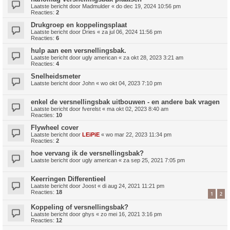
Laatste bericht door
Madmulder
«
do dec 19, 2024 10:56 pm
Reacties:
2
Drukgroep en koppelingsplaat
Laatste bericht door
Dries
«
za jul 06, 2024 11:56 pm
Reacties:
6
hulp aan een versnellingsbak.
Laatste bericht door
ugly american
«
za okt 28, 2023 3:21 am
Reacties:
4
Snelheidsmeter
Laatste bericht door
John
«
wo okt 04, 2023 7:10 pm
enkel de versnellingsbak uitbouwen - en andere bak vragen
Laatste bericht door
fverelst
«
ma okt 02, 2023 8:40 am
Reacties:
10
Flywheel cover
Laatste bericht door
LEiPiE
«
wo mar 22, 2023 11:34 pm
Reacties:
2
hoe vervang ik de versnellingsbak?
Laatste bericht door
ugly american
«
za sep 25, 2021 7:05 pm
Keerringen Differentieel
Laatste bericht door
Joost
«
di aug 24, 2021 11:21 pm
Reacties:
18
1
2
Koppeling of versnellingsbak?
Laatste bericht door
ghys
«
zo mei 16, 2021 3:16 pm
Reacties:
12