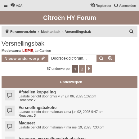
V&A
Registreer
Aanmelden
Citroën HY Forum
Z
Forumoverzicht
Mechanisch
Versnellingsbak
o
Versnellingsbak
e
Moderators:
LEiPiE
,
Le Camion
k
Zoek
Uitgebreid z
Nieuw onderwerp
1
2
Volgende
87 onderwerpen
Onderwerpen
Afstellen koppeling
Laatste bericht door
ghys
«
vr jun 06, 2025 1:32 pm
Reacties:
7
Versnellingsbakolie
Laatste bericht door
makman
«
ma jun 02, 2025 9:47 am
Reacties:
3
Magneet
Laatste bericht door
makman
«
ma mei 19, 2025 7:33 pm
hanomag versnellingsbak plaatsen