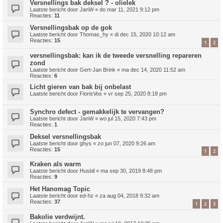
Versnellings bak deksel ? - olielek
Laatste bericht door
JanW
«
do mar 11, 2021 9:12 pm
Reacties:
11
Versnellingsbak op de gok
Laatste bericht door
Thomas_hy
«
di dec 15, 2020 10:12 am
Reacties:
15
1
2
versnellingsbak: kan ik de tweede versnelling repareren
zond
Laatste bericht door
Gert-Jan Brink
«
ma dec 14, 2020 11:52 am
Reacties:
6
Licht gieren van bak bij onbelast
Laatste bericht door
FlorisVos
«
vr sep 25, 2020 8:18 pm
Synchro defect - gemakkelijk te vervangen?
Laatste bericht door
JanW
«
wo jul 15, 2020 7:43 pm
Reacties:
1
Deksel versnellingsbak
Laatste bericht door
ghys
«
zo jun 07, 2020 9:26 am
Reacties:
15
1
2
Kraken als warm
Laatste bericht door
Husbil
«
ma sep 30, 2019 8:48 pm
Reacties:
9
Het Hanomag Topic
Laatste bericht door
ed-hz
«
za aug 04, 2018 9:32 am
Reacties:
37
1
2
3
Bakolie verdwijnt.