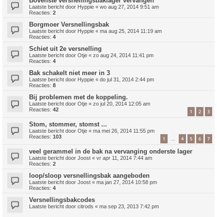
Bovenste versnellingsbaklager vervangen
Laatste bericht door
Hyppie
«
wo aug 27, 2014 9:51 am
Reacties:
2
Borgmoer Versnellingsbak
Laatste bericht door
Hyppie
«
ma aug 25, 2014 11:19 am
Reacties:
4
Schiet uit 2e versnelling
Laatste bericht door
Otje
«
zo aug 24, 2014 11:41 pm
Reacties:
4
Bak schakelt niet meer in 3
Laatste bericht door
Hyppie
«
do jul 31, 2014 2:44 pm
Reacties:
8
Bij problemen met de koppeling.
Laatste bericht door
Otje
«
zo jul 20, 2014 12:05 am
Reacties:
42
1
2
3
Stom, stommer, stomst ...
Laatste bericht door
Otje
«
ma mei 26, 2014 11:55 pm
Reacties:
103
1
4
5
6
7
…
veel gerammel in de bak na vervanging onderste lager
Laatste bericht door
Joost
«
vr apr 11, 2014 7:44 am
Reacties:
2
loop/sloop versnellingsbak aangeboden
Laatste bericht door
Joost
«
ma jan 27, 2014 10:58 pm
Reacties:
4
Versnellingsbakcodes
Laatste bericht door
citrods
«
ma sep 23, 2013 7:42 pm