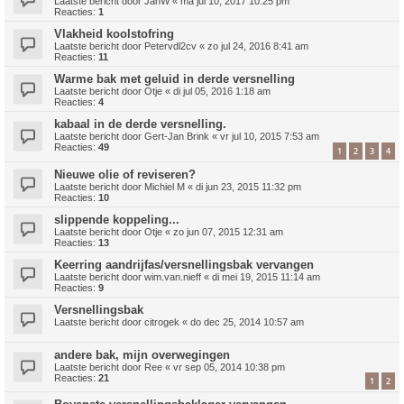
Laatste bericht door
JanW
«
ma jul 10, 2017 10:25 pm
Reacties:
1
Vlakheid koolstofring
Laatste bericht door
Petervdl2cv
«
zo jul 24, 2016 8:41 am
Reacties:
11
Warme bak met geluid in derde versnelling
Laatste bericht door
Otje
«
di jul 05, 2016 1:18 am
Reacties:
4
kabaal in de derde versnelling.
Laatste bericht door
Gert-Jan Brink
«
vr jul 10, 2015 7:53 am
Reacties:
49
1
2
3
4
Nieuwe olie of reviseren?
Laatste bericht door
Michiel M
«
di jun 23, 2015 11:32 pm
Reacties:
10
slippende koppeling...
Laatste bericht door
Otje
«
zo jun 07, 2015 12:31 am
Reacties:
13
Keerring aandrijfas/versnellingsbak vervangen
Laatste bericht door
wim.van.nieff
«
di mei 19, 2015 11:14 am
Reacties:
9
Versnellingsbak
Laatste bericht door
citrogek
«
do dec 25, 2014 10:57 am
andere bak, mijn overwegingen
Laatste bericht door
Ree
«
vr sep 05, 2014 10:38 pm
Reacties:
21
1
2