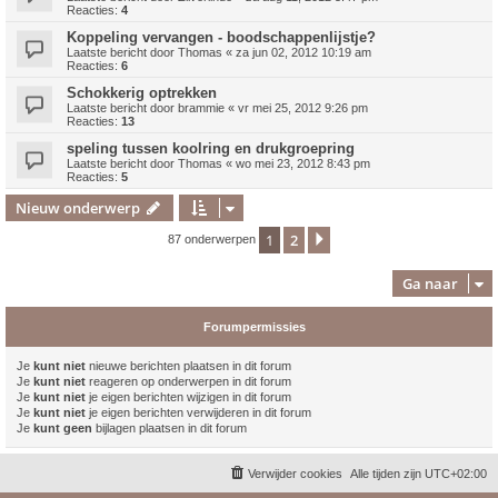
Reacties:
4
Koppeling vervangen - boodschappenlijstje?
Laatste bericht door
Thomas
«
za jun 02, 2012 10:19 am
Reacties:
6
Schokkerig optrekken
Laatste bericht door
brammie
«
vr mei 25, 2012 9:26 pm
Reacties:
13
speling tussen koolring en drukgroepring
Laatste bericht door
Thomas
«
wo mei 23, 2012 8:43 pm
Reacties:
5
Nieuw onderwerp
1
2
Volgende
87 onderwerpen
Ga naar
Forumpermissies
Je
kunt niet
nieuwe berichten plaatsen in dit forum
Je
kunt niet
reageren op onderwerpen in dit forum
Je
kunt niet
je eigen berichten wijzigen in dit forum
Je
kunt niet
je eigen berichten verwijderen in dit forum
Je
kunt geen
bijlagen plaatsen in dit forum
Verwijder cookies
Alle tijden zijn
UTC+02:00