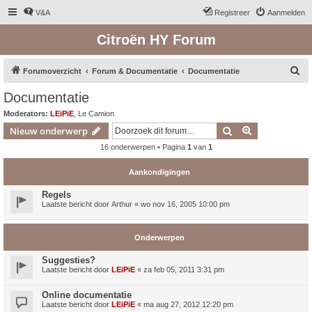
V&A
Registreer
Aanmelden
Citroën HY Forum
Z
Forumoverzicht
Forum & Documentatie
Documentatie
o
Documentatie
e
Moderators:
LEiPiE
,
Le Camion
k
Zoek
Uitgebreid z
Nieuw onderwerp
16 onderwerpen • Pagina
1
van
1
Aankondigingen
Regels
Laatste bericht door
Arthur
«
wo nov 16, 2005 10:00 pm
Onderwerpen
Suggesties?
Laatste bericht door
LEiPiE
«
za feb 05, 2011 3:31 pm
Online documentatie
Laatste bericht door
LEiPiE
«
ma aug 27, 2012 12:20 pm