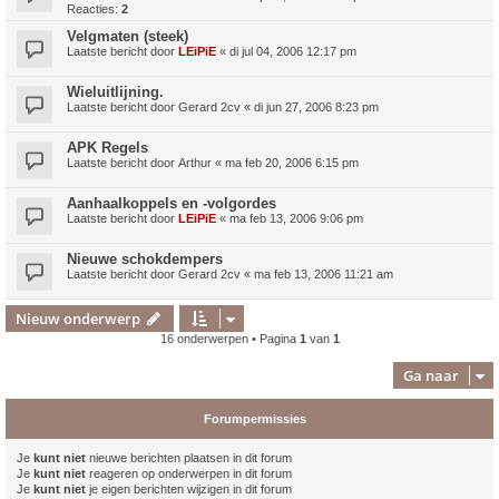
Reacties:
2
Velgmaten (steek)
Laatste bericht door
LEiPiE
«
di jul 04, 2006 12:17 pm
Wieluitlijning.
Laatste bericht door
Gerard 2cv
«
di jun 27, 2006 8:23 pm
APK Regels
Laatste bericht door
Arthur
«
ma feb 20, 2006 6:15 pm
Aanhaalkoppels en -volgordes
Laatste bericht door
LEiPiE
«
ma feb 13, 2006 9:06 pm
Nieuwe schokdempers
Laatste bericht door
Gerard 2cv
«
ma feb 13, 2006 11:21 am
Nieuw onderwerp
16 onderwerpen • Pagina
1
van
1
Ga naar
Forumpermissies
Je
kunt niet
nieuwe berichten plaatsen in dit forum
Je
kunt niet
reageren op onderwerpen in dit forum
Je
kunt niet
je eigen berichten wijzigen in dit forum