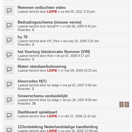
Remmen ontluchten video
Laatste bericht door
LEiPiE
«
za feb 05, 2011 3:33 pm
Bedradingsschema (nieuwe versie)
Laatste bericht door
flyingHY
«
vr feb 06, 2009 8:40 pm
Reacties:
2
hy 78
Laatste bericht door
HY_Pino
«
wo sep 10, 2008 2:02 am
Reacties:
3
het Voertuig Identivicatie Nummer (VIN)
Laatste bericht door
Ree
«
do jul 03, 2008 9:17 pm
Reacties:
3
Maten standaarduitvoering
Laatste bericht door
LEiPiE
«
vr mei 09, 2008 10:33 am
kleurcodes H(Y)
Laatste bericht door
hy belge
«
ma jul 02, 2007 9:46 am
Reacties:
2
Smeerschema verduidelijkt
Laatste bericht door
hy belge
«
do jun 28, 2007 8:00 am
Reacties:
15
1
2
Dashboard spiekkaart
Laatste bericht door
LEiPiE
«
vr okt 27, 2006 11:42 am
123ontsteking Nederlandstalige handleiding
Laatste bericht door
LEiPiE
«
za sep 16, 2006 12:09 pm