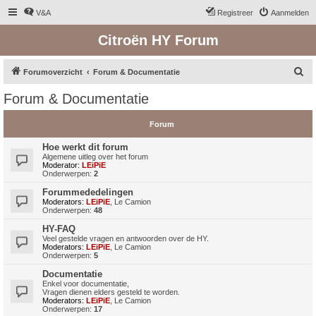
V&A
Registreer
Aanmelden
Citroën HY Forum
Z
Forumoverzicht
Forum & Documentatie
o
Forum & Documentatie
e
k
Forum
Hoe werkt dit forum
Algemene uitleg over het forum
Moderator:
LEiPiE
Onderwerpen:
2
Forummededelingen
Moderators:
LEiPiE
,
Le Camion
Onderwerpen:
48
HY-FAQ
Veel gestelde vragen en antwoorden over de HY.
Moderators:
LEiPiE
,
Le Camion
Onderwerpen:
5
Documentatie
Enkel voor documentatie,
Vragen dienen elders gesteld te worden.
Moderators:
LEiPiE
,
Le Camion
Onderwerpen:
17