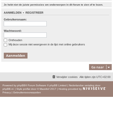
Je hebt niet de juiste permissies om onderwerpen in dit forum te zien of te lezen.
AANMELDEN
•
REGISTREER
Gebruikersnaam:
Wachtwoord:
Onthouden
Mij deze sessie niet weergeven in de lijst met online gebruikers
Ga naar
Verwijder cookies
Alle tijden zijn
UTC+02:00
Powered by
phpBB
® Forum Software © phpBB Limited
|
Nederlandse vertaling door
phpBB.nl
.
|
Style
proflat
door ©
Mazeltof
2017
|
Hosting provided by
Privacy
|
Gebruikersvoorwaarden