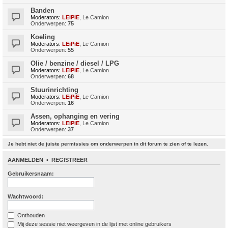
Banden
Moderators:
LEiPiE
,
Le Camion
Onderwerpen:
75
Koeling
Moderators:
LEiPiE
,
Le Camion
Onderwerpen:
55
Olie / benzine / diesel / LPG
Moderators:
LEiPiE
,
Le Camion
Onderwerpen:
68
Stuurinrichting
Moderators:
LEiPiE
,
Le Camion
Onderwerpen:
16
Assen, ophanging en vering
Moderators:
LEiPiE
,
Le Camion
Onderwerpen:
37
Je hebt niet de juiste permissies om onderwerpen in dit forum te zien of te lezen.
AANMELDEN
•
REGISTREER
Gebruikersnaam:
Wachtwoord:
Onthouden
Mij deze sessie niet weergeven in de lijst met online gebruikers