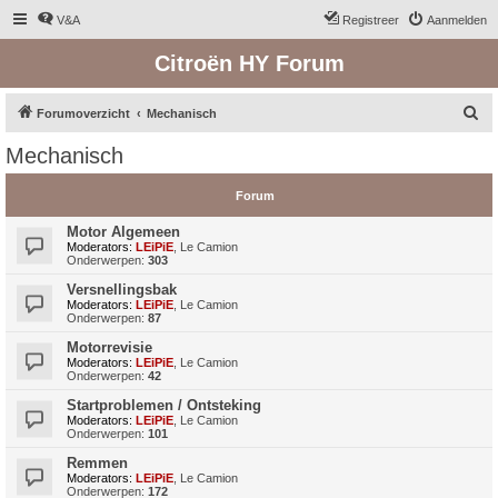
V&A
Registreer
Aanmelden
Citroën HY Forum
Z
Forumoverzicht
Mechanisch
o
Mechanisch
e
k
Forum
Motor Algemeen
Moderators:
LEiPiE
,
Le Camion
Onderwerpen:
303
Versnellingsbak
Moderators:
LEiPiE
,
Le Camion
Onderwerpen:
87
Motorrevisie
Moderators:
LEiPiE
,
Le Camion
Onderwerpen:
42
Startproblemen / Ontsteking
Moderators:
LEiPiE
,
Le Camion
Onderwerpen:
101
Remmen
Moderators:
LEiPiE
,
Le Camion
Onderwerpen:
172