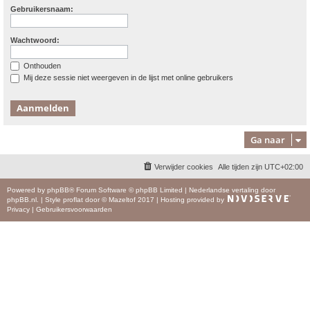
Gebruikersnaam:
Wachtwoord:
Onthouden
Mij deze sessie niet weergeven in de lijst met online gebruikers
Ga naar
Verwijder cookies
Alle tijden zijn
UTC+02:00
Powered by
phpBB
® Forum Software © phpBB Limited
|
Nederlandse vertaling door
phpBB.nl
.
|
Style
proflat
door ©
Mazeltof
2017
|
Hosting provided by
Privacy
|
Gebruikersvoorwaarden