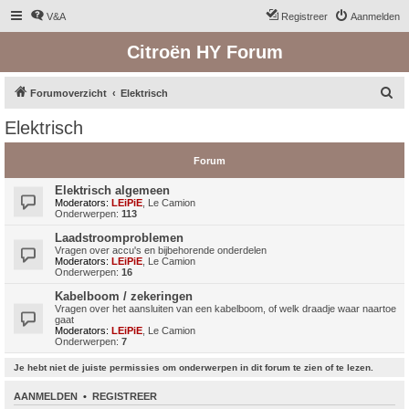
V&A
Registreer
Aanmelden
Citroën HY Forum
Z
Forumoverzicht
Elektrisch
o
Elektrisch
e
k
Forum
Elektrisch algemeen
Moderators:
LEiPiE
,
Le Camion
Onderwerpen:
113
Laadstroomproblemen
Vragen over accu's en bijbehorende onderdelen
Moderators:
LEiPiE
,
Le Camion
Onderwerpen:
16
Kabelboom / zekeringen
Vragen over het aansluiten van een kabelboom, of welk draadje waar naartoe
gaat
Moderators:
LEiPiE
,
Le Camion
Onderwerpen:
7
Je hebt niet de juiste permissies om onderwerpen in dit forum te zien of te lezen.
AANMELDEN
•
REGISTREER