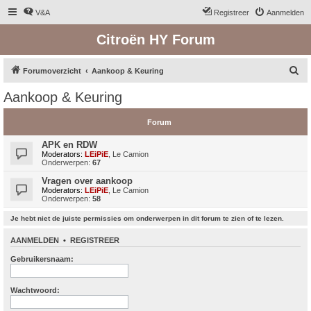
V&A
Registreer
Aanmelden
Citroën HY Forum
Z
Forumoverzicht
Aankoop & Keuring
o
Aankoop & Keuring
e
k
Forum
APK en RDW
Moderators:
LEiPiE
,
Le Camion
Onderwerpen:
67
Vragen over aankoop
Moderators:
LEiPiE
,
Le Camion
Onderwerpen:
58
Je hebt niet de juiste permissies om onderwerpen in dit forum te zien of te lezen.
AANMELDEN
•
REGISTREER
Gebruikersnaam:
Wachtwoord: