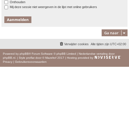
Onthouden
Mij deze sessie niet weergeven in de lijst met online gebruikers
Ga naar
Verwijder cookies
Alle tijden zijn
UTC+02:00
Powered by
phpBB
® Forum Software © phpBB Limited
|
Nederlandse vertaling door
phpBB.nl
.
|
Style
proflat
door ©
Mazeltof
2017
|
Hosting provided by
Privacy
|
Gebruikersvoorwaarden