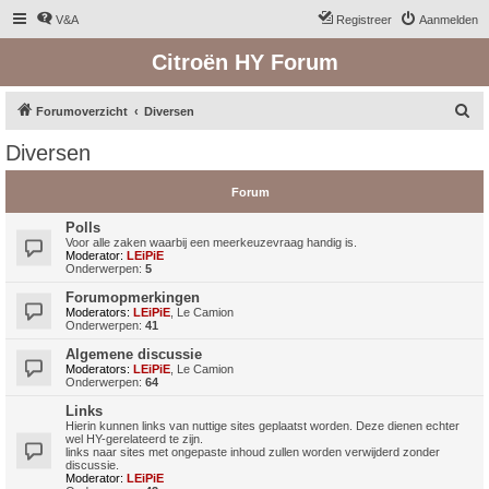
V&A
Registreer
Aanmelden
Citroën HY Forum
Z
Forumoverzicht
Diversen
o
Diversen
e
k
Forum
Polls
Voor alle zaken waarbij een meerkeuzevraag handig is.
Moderator:
LEiPiE
Onderwerpen:
5
Forumopmerkingen
Moderators:
LEiPiE
,
Le Camion
Onderwerpen:
41
Algemene discussie
Moderators:
LEiPiE
,
Le Camion
Onderwerpen:
64
Links
Hierin kunnen links van nuttige sites geplaatst worden. Deze dienen echter
wel HY-gerelateerd te zijn.
links naar sites met ongepaste inhoud zullen worden verwijderd zonder
discussie.
Moderator:
LEiPiE