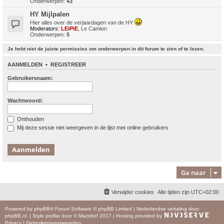
Onderwerpen:
43
HY Mijlpalen
Hier alles over de verjaardagen van de HY
Moderators:
LEiPiE
,
Le Camion
Onderwerpen:
5
Je hebt niet de juiste permissies om onderwerpen in dit forum te zien of te lezen.
AANMELDEN
•
REGISTREER
Gebruikersnaam:
Wachtwoord:
Onthouden
Mij deze sessie niet weergeven in de lijst met online gebruikers
Ga naar
Verwijder cookies
Alle tijden zijn
UTC+02:00
Powered by
phpBB
® Forum Software © phpBB Limited
|
Nederlandse vertaling door
phpBB.nl
.
|
Style
proflat
door ©
Mazeltof
2017
|
Hosting provided by
Privacy
|
Gebruikersvoorwaarden