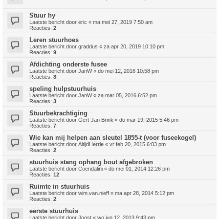
Stuur hy
Laatste bericht door
eric
«
ma mei 27, 2019 7:50 am
Reacties:
2
Leren stuurhoes
Laatste bericht door
graddus
«
za apr 20, 2019 10:10 pm
Reacties:
9
Afdichting onderste fusee
Laatste bericht door
JanW
«
do mei 12, 2016 10:58 pm
Reacties:
8
speling hulpstuurhuis
Laatste bericht door
JanW
«
za mar 05, 2016 6:52 pm
Reacties:
3
Stuurbekrachtiging
Laatste bericht door
Gert-Jan Brink
«
do mar 19, 2015 5:46 pm
Reacties:
7
Wie kan mij helpen aan sleutel 1855-t (voor fuseekogel)
Laatste bericht door
AltijdHerrie
«
vr feb 20, 2015 6:03 pm
Reacties:
2
stuurhuis stang ophang bout afgebroken
Laatste bericht door
Coendalini
«
do mei 01, 2014 12:26 pm
Reacties:
12
Ruimte in stuurhuis
Laatste bericht door
wim.van.nieff
«
ma apr 28, 2014 5:12 pm
Reacties:
2
eerste stuurhuis
Laatste bericht door
Joost
«
wo jun 12, 2013 9:43 pm