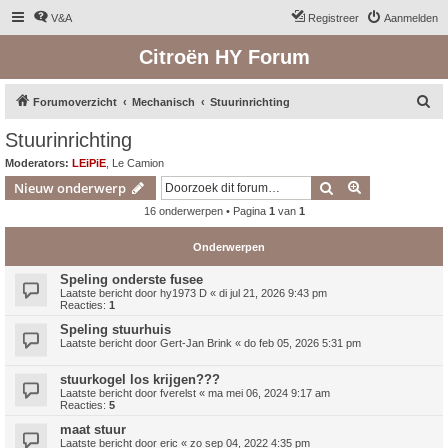
V&A
Registreer
Aanmelden
Citroën HY Forum
Z
Forumoverzicht
Mechanisch
Stuurinrichting
o
Stuurinrichting
e
Moderators:
LEiPiE
,
Le Camion
k
Zoek
Uitgebreid z
Nieuw onderwerp
16 onderwerpen • Pagina
1
van
1
Onderwerpen
Speling onderste fusee
Laatste bericht door
hy1973 D
«
di jul 21, 2026 9:43 pm
Reacties:
1
Speling stuurhuis
Laatste bericht door
Gert-Jan Brink
«
do feb 05, 2026 5:31 pm
stuurkogel los krijgen???
Laatste bericht door
fverelst
«
ma mei 06, 2024 9:17 am
Reacties:
5
maat stuur
Laatste bericht door
eric
«
zo sep 04, 2022 4:35 pm