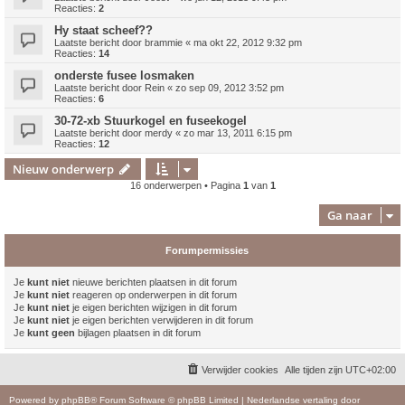
Reacties:
2
Hy staat scheef??
Laatste bericht door
brammie
«
ma okt 22, 2012 9:32 pm
Reacties:
14
onderste fusee losmaken
Laatste bericht door
Rein
«
zo sep 09, 2012 3:52 pm
Reacties:
6
30-72-xb Stuurkogel en fuseekogel
Laatste bericht door
merdy
«
zo mar 13, 2011 6:15 pm
Reacties:
12
Nieuw onderwerp
16 onderwerpen • Pagina
1
van
1
Ga naar
Forumpermissies
Je
kunt niet
nieuwe berichten plaatsen in dit forum
Je
kunt niet
reageren op onderwerpen in dit forum
Je
kunt niet
je eigen berichten wijzigen in dit forum
Je
kunt niet
je eigen berichten verwijderen in dit forum
Je
kunt geen
bijlagen plaatsen in dit forum
Verwijder cookies
Alle tijden zijn
UTC+02:00
Powered by
phpBB
® Forum Software © phpBB Limited
|
Nederlandse vertaling door