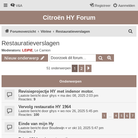
V&A
Registreer
Aanmelden
Citroën HY Forum
Z
Forumoverzicht
Vitrine
Restauratieverslagen
o
Restauratieverslagen
e
Moderators:
LEiPiE
,
Le Camion
k
Zoek
Uitgebreid z
Nieuw onderwerp
1
2
Volgende
51 onderwerpen
Onderwerpen
Revisieprojectje HY met indenor motor.
Laatste bericht door
ghys
«
ma dec 08, 2025 2:03 pm
Reacties:
9
Vervolg restauratie HY 1964
Laatste bericht door
ghys
«
wo nov 26, 2025 5:45 pm
Reacties:
100
1
4
5
6
7
…
Einde van mijn Hy
Laatste bericht door
Boudewijn
«
vr okt 10, 2025 5:47 pm
Reacties:
7