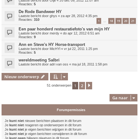
Laatste bericht door
Otje
«
zo dec 09, 2012 12:07 am
Reacties:
5
De Rode Bandweer HY
Laatste bericht door
ghys
«
za apr 28, 2012 4:35 pm
Reacties:
310
1
18
19
20
21
…
Een paar honderd restauratiefoto's van mijn HY
Laatste bericht door
merdy
«
do apr 12, 2012 6:51 am
Reacties:
9
Ann en Steve's HY Horse-transport
Laatste bericht door
MicHYl
«
vr jul 22, 2011 1:25 pm
Reacties:
5
wereldmeeting Salbri
Laatste bericht door
adri van oss
«
ma jul 18, 2011 1:58 pm
Nieuw onderwerp
1
2
Volgende
51 onderwerpen
Ga naar
Forumpermissies
Je
kunt niet
nieuwe berichten plaatsen in dit forum
Je
kunt niet
reageren op onderwerpen in dit forum
Je
kunt niet
je eigen berichten wijzigen in dit forum
Je
kunt niet
je eigen berichten verwijderen in dit forum
Je
kunt geen
bijlagen plaatsen in dit forum