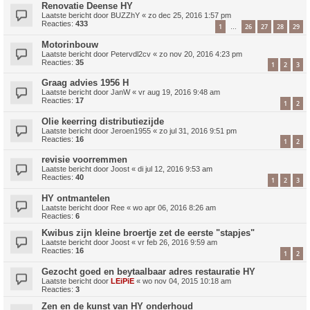
Renovatie Deense HY
Laatste bericht door
BUZZhY
«
zo dec 25, 2016 1:57 pm
Reacties:
433
1
26
27
28
29
…
Motorinbouw
Laatste bericht door
Petervdl2cv
«
zo nov 20, 2016 4:23 pm
Reacties:
35
1
2
3
Graag advies 1956 H
Laatste bericht door
JanW
«
vr aug 19, 2016 9:48 am
Reacties:
17
1
2
Olie keerring distributiezijde
Laatste bericht door
Jeroen1955
«
zo jul 31, 2016 9:51 pm
Reacties:
16
1
2
revisie voorremmen
Laatste bericht door
Joost
«
di jul 12, 2016 9:53 am
Reacties:
40
1
2
3
HY ontmantelen
Laatste bericht door
Ree
«
wo apr 06, 2016 8:26 am
Reacties:
6
Kwibus zijn kleine broertje zet de eerste "stapjes"
Laatste bericht door
Joost
«
vr feb 26, 2016 9:59 am
Reacties:
16
1
2
Gezocht goed en beytaalbaar adres restauratie HY
Laatste bericht door
LEiPiE
«
wo nov 04, 2015 10:18 am
Reacties:
3
Zen en de kunst van HY onderhoud