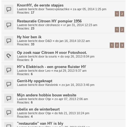
KnorrHY, de eerste stapjes
Laatste bericht door
Tweecvpistachke
«
za apr 05, 2014 1:25 pm
Reacties:
17
1
2
Restauratie Citroen HY pompier 1956
Laatste bericht door
citroheeze
«
vr jan 31, 2014 12:23 am
Reacties:
23
1
2
Hy hier ben ik
Laatste bericht door
D&D
«
do jan 16, 2014 10:22 am
Reacties:
33
1
2
3
Op zoek naar Citroen H voor Fotoshoot.
Laatste bericht door
la souris
«
do sep 26, 2013 8:04 pm
Reacties:
3
HY's Elektrisch - een groene fluister HY
Laatste bericht door
Leo
«
ma jul 29, 2013 9:37 am
Reacties:
6
Gerrit-Hy opgeknapt
Laatste bericht door
Kiesbrink
«
zo jun 16, 2013 3:46 pm
Mijn andere hobbie bouw website
Laatste bericht door
Otje
«
zo apr 07, 2013 2:06 am
Reacties:
6
obelix en de winterbeurt
Laatste bericht door
Otje
«
do feb 21, 2013 10:24 pm
Reacties:
4
"restauratie" van HY is bly