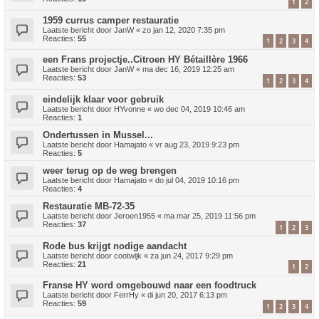
1
2
1959 currus camper restauratie
Laatste bericht door
JanW
«
zo jan 12, 2020 7:35 pm
Reacties:
55
1
2
3
4
een Frans projectje..Citroen HY Bétaillère 1966
Laatste bericht door
JanW
«
ma dec 16, 2019 12:25 am
Reacties:
53
1
2
3
4
eindelijk klaar voor gebruik
Laatste bericht door
HYvonne
«
wo dec 04, 2019 10:46 am
Reacties:
1
Ondertussen in Mussel...
Laatste bericht door
Hamajato
«
vr aug 23, 2019 9:23 pm
Reacties:
5
weer terug op de weg brengen
Laatste bericht door
Hamajato
«
do jul 04, 2019 10:16 pm
Reacties:
4
Restauratie MB-72-35
Laatste bericht door
Jeroen1955
«
ma mar 25, 2019 11:56 pm
Reacties:
37
1
2
3
Rode bus krijgt nodige aandacht
Laatste bericht door
cootwijk
«
za jun 24, 2017 9:29 pm
Reacties:
21
1
2
Franse HY word omgebouwd naar een foodtruck
Laatste bericht door
FerrHy
«
di jun 20, 2017 6:13 pm
Reacties:
59
1
2
3
4