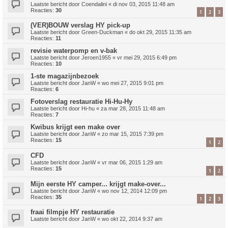
Laatste bericht door
Coendalini
«
di nov 03, 2015 11:48 am
Reacties:
30
1
2
3
(VER)BOUW verslag HY pick-up
Laatste bericht door
Green-Duckman
«
do okt 29, 2015 11:35 am
Reacties:
11
revisie waterpomp en v-bak
Laatste bericht door
Jeroen1955
«
vr mei 29, 2015 6:49 pm
Reacties:
10
1-ste magazijnbezoek
Laatste bericht door
JanW
«
wo mei 27, 2015 9:01 pm
Reacties:
6
Fotoverslag restauratie Hi-Hu-Hy
Laatste bericht door
Hi-hu
«
za mar 28, 2015 11:48 am
Reacties:
7
Kwibus krijgt een make over
Laatste bericht door
JanW
«
zo mar 15, 2015 7:39 pm
Reacties:
15
1
2
CFD
Laatste bericht door
JanW
«
vr mar 06, 2015 1:29 am
Reacties:
15
1
2
Mijn eerste HY camper... krijgt make-over...
Laatste bericht door
JanW
«
wo nov 12, 2014 12:09 pm
Reacties:
35
1
2
3
fraai filmpje HY restauratie
Laatste bericht door
JanW
«
wo okt 22, 2014 9:37 am