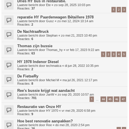
Dries HY bus in restauratie.
Laatste bericht door
Ete
«
zo sep 28, 2025 10:03 pm
Reacties:
37
1
2
3
reparatie HY Paardenwagen Bétaillere 1978
Laatste bericht door
Gusz
«
zo mei 12, 2024 10:14 am
Reacties:
2
De Nachtraaftruck
Laatste bericht door
Stephan
«
zo mei 21, 2023 10:40 pm
Reacties:
6
Thomas zijn bussie
Laatste bericht door
Thomas_hy
«
vr feb 17, 2023 9:22 am
Reacties:
63
1
2
3
4
5
HY 1978 Indenor Diesel
Laatste bericht door
techmatica
«
di jun 28, 2022 10:35 pm
Reacties:
2
De FietseRy
Laatste bericht door
Michiel M
«
ma jul 26, 2021 12:17 pm
Reacties:
8
Ree's bussie krijgt wat aandacht
Laatste bericht door
JanW
«
zo sep 20, 2020 10:57 am
Reacties:
701
1
44
45
46
47
…
Restauratie van Onze HY
Laatste bericht door
HY 1970
«
vr mei 29, 2020 6:58 pm
Reacties:
9
Hoe best renovatie aanpakken?
Laatste bericht door
Ree
«
do mei 28, 2020 2:54 pm
Reacties:
16