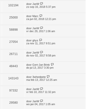
door
JanW
102194
zo sep 16, 2018 5:37 pm
door
Marc
25000
za jun 02, 2018 12:21 pm
door
JanW
58898
vr dec 29, 2017 1:06 am
door
ghys
27054
za nov 11, 2017 9:51 pm
door
JanW
26711
do nov 02, 2017 8:58 pm
door
Gert-Jan Brink
48443
do jul 13, 2017 3:30 pm
door
3wheelpete
143143
ma feb 13, 2017 12:25 am
door
JanW
97332
vr feb 10, 2017 11:32 pm
door
JanW
29580
wo jan 04, 2017 1:05 am