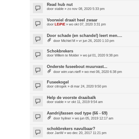
Read hub nut
door
stable
»
zo nov 08, 2020 5:33 pm
Voorwiel draait heel zwaar
door
LEiPiE
»
wo okt 07, 2020 3:31 pm
Door schade (en schande!) leert men....
door
Michiel M
»
vr jun 26, 2020 1:10 pm
Schokbrekers
door
Willem te Molder
»
wo jul 01, 2020 9:38 pm
Onderste fuseebout muurvast...
door
wim.van.nieff
»
wo mei 06, 2020 6:38 pm
Fuseekogel
door
citrogek
»
di mar 24, 2020 9:50 pm
Help de voorste draaibalk
door
stable
»
vr okt 11, 2019 9:54 am
Aandrijfassen oud type (66 - 69)
door
hyliner
»
wo jun 05, 2019 12:17 am
schokbrekers navulbaar?
door
JanW
»
wo dec 20, 2017 11:21 pm