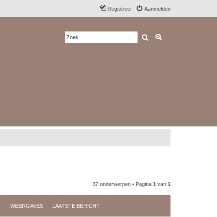
Registreer
Aanmelden
Zoek
Uitgebreid zoeken
37 onderwerpen • Pagina
1
van
1
WEERGAVES
LAATSTE BERICHT