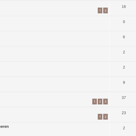
16
1
2
0
6
2
2
9
37
1
2
3
23
1
2
oeren
2