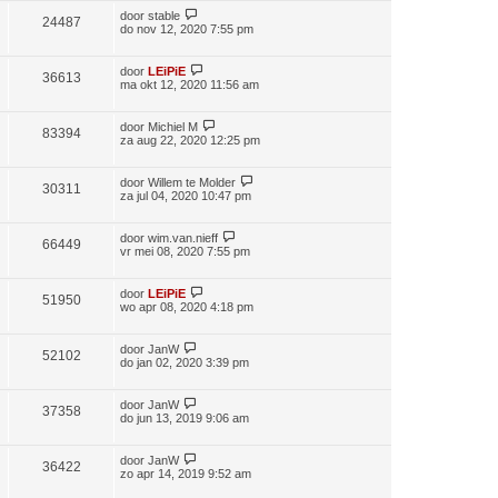
door
stable
24487
do nov 12, 2020 7:55 pm
door
LEiPiE
36613
ma okt 12, 2020 11:56 am
door
Michiel M
83394
za aug 22, 2020 12:25 pm
door
Willem te Molder
30311
za jul 04, 2020 10:47 pm
door
wim.van.nieff
66449
vr mei 08, 2020 7:55 pm
door
LEiPiE
51950
wo apr 08, 2020 4:18 pm
door
JanW
52102
do jan 02, 2020 3:39 pm
door
JanW
37358
do jun 13, 2019 9:06 am
door
JanW
36422
zo apr 14, 2019 9:52 am