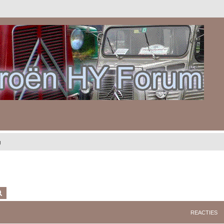
g
k
Uitgebreid zoeken
REACTIES