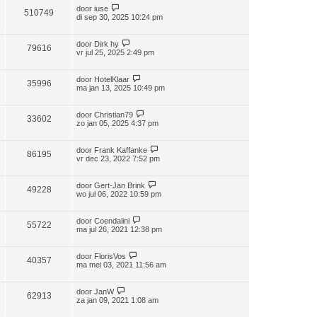
door
iuse
510749
di sep 30, 2025 10:24 pm
door
Dirk hy
79616
vr jul 25, 2025 2:49 pm
door
HotelKlaar
35996
ma jan 13, 2025 10:49 pm
door
Christian79
33602
zo jan 05, 2025 4:37 pm
door
Frank Kaffanke
86195
vr dec 23, 2022 7:52 pm
door
Gert-Jan Brink
49228
wo jul 06, 2022 10:59 pm
door
Coendalini
55722
ma jul 26, 2021 12:38 pm
door
FlorisVos
40357
ma mei 03, 2021 11:56 am
door
JanW
62913
za jan 09, 2021 1:08 am