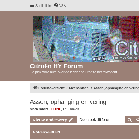
Snelle links
V&A
Citroën HY Forum
De plek voor alles over de iconische Franse bestelwagen!
Forumoverzicht
Mechanisch
Assen, ophanging en verin
Assen, ophanging en vering
Moderators:
LEiPiE
,
Le Camion
Zoe
Nieuw onderwerp
ONDERWERPEN