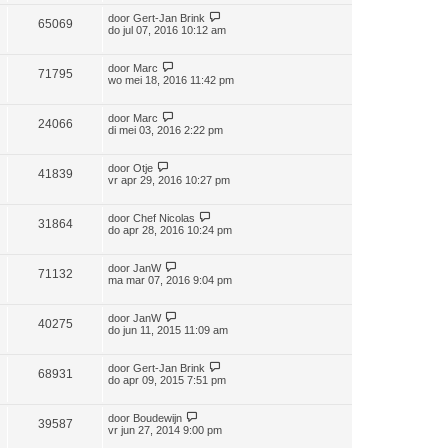
door
Gert-Jan Brink
65069
do jul 07, 2016 10:12 am
door
Marc
71795
wo mei 18, 2016 11:42 pm
door
Marc
24066
di mei 03, 2016 2:22 pm
door
Otje
41839
vr apr 29, 2016 10:27 pm
door
Chef Nicolas
31864
do apr 28, 2016 10:24 pm
door
JanW
71132
ma mar 07, 2016 9:04 pm
door
JanW
40275
do jun 11, 2015 11:09 am
door
Gert-Jan Brink
68931
do apr 09, 2015 7:51 pm
door
Boudewijn
39587
vr jun 27, 2014 9:00 pm