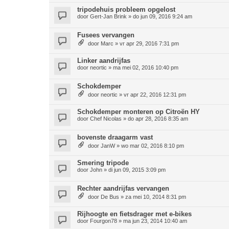
tripodehuis probleem opgelost
door
Gert-Jan Brink
»
do jun 09, 2016 9:24 am
Fusees vervangen
door
Marc
»
vr apr 29, 2016 7:31 pm
Linker aandrijfas
door
neortic
»
ma mei 02, 2016 10:40 pm
Schokdemper
door
neortic
»
vr apr 22, 2016 12:31 pm
Schokdemper monteren op Citroën HY
door
Chef Nicolas
»
do apr 28, 2016 8:35 am
bovenste draagarm vast
door
JanW
»
wo mar 02, 2016 8:10 pm
Smering tripode
door
John
»
di jun 09, 2015 3:09 pm
Rechter aandrijfas vervangen
door
De Bus
»
za mei 10, 2014 8:31 pm
Rijhoogte en fietsdrager met e-bikes
door
Fourgon78
»
ma jun 23, 2014 10:40 am