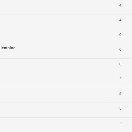
4
4
0
lentbloc
0
0
2
5
5
12