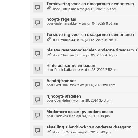
Torsievering voor en draagarmen demonteren
door
HotelKlaar
»
ma jan 13, 2025 9:53 pm
hoogte regelaar
door
oudemarsakker
»
wo jun 04, 2025 9:51 am
Torsievering voor en draagarmen demonteren
door
HotelKlaar
»
ma jan 13, 2025 10:49 pm
nieuwe reserveonderdelen onderste draagarm si
door
Christian79
»
zo jan 05, 2025 4:37 pm
Hinterachsarme einbauen
door
Frank Kaffanke
»
vr dec 23, 2022 7:52 pm
Aandrijfasmoer
door
Gert-Jan Brink
»
wo jul 06, 2022 8:00 pm
rijhoogte afstellen
door
Coendalini
»
wo mar 19, 2014 3:43 pm
Modernere assen ipv oudere assen
door
FlorisVos
»
za apr 03, 2021 11:19 pm
afstelling silentblock van onderste draagarm
door
JanW
»
wo aug 26, 2015 8:43 pm