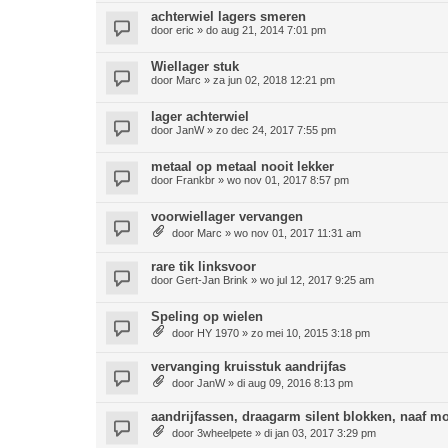
achterwiel lagers smeren
door
eric
»
do aug 21, 2014 7:01 pm
Wiellager stuk
door
Marc
»
za jun 02, 2018 12:21 pm
lager achterwiel
door
JanW
»
zo dec 24, 2017 7:55 pm
metaal op metaal nooit lekker
door
Frankbr
»
wo nov 01, 2017 8:57 pm
voorwiellager vervangen
door
Marc
»
wo nov 01, 2017 11:31 am
rare tik linksvoor
door
Gert-Jan Brink
»
wo jul 12, 2017 9:25 am
Speling op wielen
door
HY 1970
»
zo mei 10, 2015 3:18 pm
vervanging kruisstuk aandrijfas
door
JanW
»
di aug 09, 2016 8:13 pm
aandrijfassen, draagarm silent blokken, naaf m
door
3wheelpete
»
di jan 03, 2017 3:29 pm