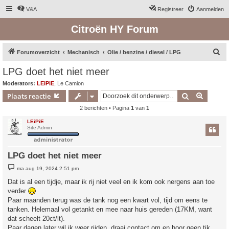
V&A
Registreer
Aanmelden
Citroën HY Forum
Z
Forumoverzicht
Mechanisch
Olie / benzine / diesel / LPG
o
LPG doet het niet meer
e
Moderators:
LEiPiE
,
Le Camion
k
Zoek
Uitgebr
Plaats reactie
2 berichten • Pagina
1
van
1
LEiPiE
Site Admin
LPG doet het niet meer
B
ma aug 19, 2024 2:51 pm
e
r
Dat is al een tijdje, maar ik rij niet veel en ik kom ook nergens aan toe
i
verder
c
h
Paar maanden terug was de tank nog een kwart vol, tijd om eens te
t
tanken. Helemaal vol getankt en mee naar huis gereden (17KM, want
dat scheelt 20ct/lt).
Paar dagen later wil ik weer rijden, draai contact om en hoor geen tik