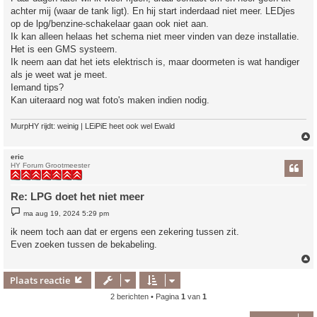
achter mij (waar de tank ligt). En hij start inderdaad niet meer. LEDjes
op de lpg/benzine-schakelaar gaan ook niet aan.
Ik kan alleen helaas het schema niet meer vinden van deze installatie.
Het is een GMS systeem.
Ik neem aan dat het iets elektrisch is, maar doormeten is wat handiger
als je weet wat je meet.
Iemand tips?
Kan uiteraard nog wat foto's maken indien nodig.
MurpHY rijdt: weinig | LEiPiE heet ook wel Ewald
eric
HY Forum Grootmeester
Re: LPG doet het niet meer
B
ma aug 19, 2024 5:29 pm
e
r
ik neem toch aan dat er ergens een zekering tussen zit.
i
Even zoeken tussen de bekabeling.
c
h
t
Plaats reactie
2 berichten • Pagina
1
van
1