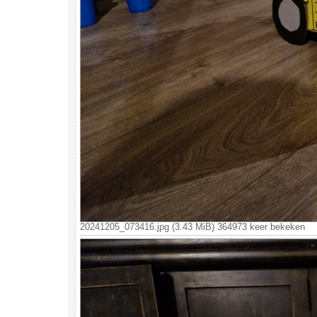
20241205_073416.jpg (3.43 MiB) 364973 keer bekeken