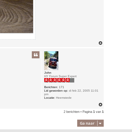
O
m
h
o
o
g
John
HY Forum Super Expert
Berichten:
171
Lid geworden op:
di feb 22, 2005 11:01
pm
Locatie:
Heemstede
O
m
2 berichten • Pagina
1
van
1
h
o
o
Ga naar
g