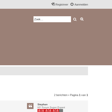
Registreer
Aanmelden
Zoek
Uitgebreid zoeken
2 berichten • Pagina
1
van
1
Stephan
HY Forum Super Expert