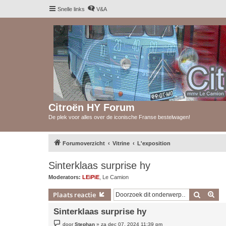
Snelle links
V&A
Citroën HY Forum
De plek voor alles over de iconische Franse bestelwagen!
Forumoverzicht
Vitrine
L'exposition
Sinterklaas surprise hy
Moderators:
LEiPiE
,
Le Camion
Zoek
Uit
Plaats reactie
Sinterklaas surprise hy
B
door
Stephan
»
za dec 07, 2024 11:39 pm