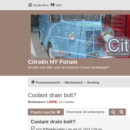
Snelle links
V&A
Citroën HY Forum
De plek voor alles over de iconische Franse bestelwagen!
Forumoverzicht
Mechanisch
Koeling
Coolant drain bolt?
Moderators:
LEiPiE
,
Le Camion
Zoek
Uit
Plaats reactie
Coolant drain bolt?
B
door
H Pickup Lover
»
wo apr 23, 2025 1:09 am