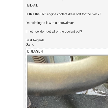
e
r
Hello All,
i
c
h
Is this the H72 engine coolant drain bolt for the block?
t
I'm pointing to it with a screwdriver.
If not how do I get all of the coolant out?
Best Regards,
Garric
BIJLAGEN