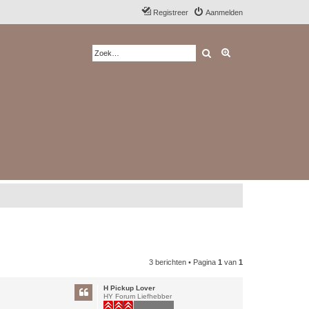
Registreer
Aanmelden
Zoek
Uitgebreid zoeken
3 berichten • Pagina
1
van
1
H Pickup Lover
HY Forum Liefhebber