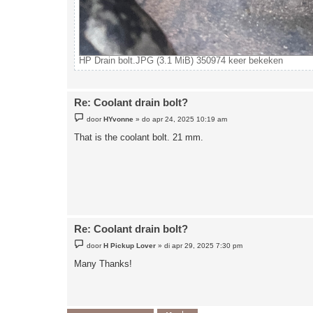
HP Drain bolt.JPG (3.1 MiB) 350974 keer bekeken
Re: Coolant drain bolt?
B
door
HYvonne
»
do apr 24, 2025 10:19 am
e
r
That is the coolant bolt. 21 mm.
i
c
h
t
Re: Coolant drain bolt?
B
door
H Pickup Lover
»
di apr 29, 2025 7:30 pm
e
r
Many Thanks!
i
c
h
t