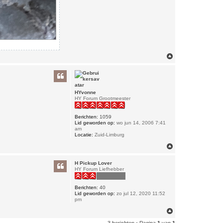
O
m
h
o
o
g
HYvonne
HY Forum Grootmeester
Berichten:
1059
Lid geworden op:
wo jun 14, 2006 7:41
am
Locatie:
Zuid-Limburg
O
m
h
H Pickup Lover
o
HY Forum Liefhebber
o
g
Berichten:
40
Lid geworden op:
zo jul 12, 2020 11:52
pm
O
m