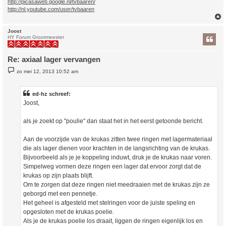
http://picasaweb.google.nl/tvbaaren/
http://nl.youtube.com/user/tvbaaren
Joost
HY Forum Grootmeester
Re: axiaal lager vervangen
B
zo mei 12, 2013 10:52 am
e
r
i
c
ed-hz schreef:
h
Joost,
t
als je zoekt op "poulie" dan staat het in het eerst getoonde bericht.
Aan de voorzijde van de krukas zitten twee ringen met lagermateriaal
die als lager dienen voor krachten in de langsrichting van de krukas.
Bijvoorbeeld als je je koppeling induwt, druk je de krukas naar voren.
Simpelweg vormen deze ringen een lager dat ervoor zorgt dat de
krukas op zijn plaats blijft.
Om te zorgen dat deze ringen niet meedraaien met de krukas zijn ze
geborgd met een pennetje.
Het geheel is afgesteld met stelringen voor de juiste speling en
opgesloten met de krukas poelie.
Als je de krukas poelie los draait, liggen de ringen eigenlijk los en