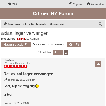
V&A
Registreer
Aanmelden
Citroën HY Forum
Z
Forumoverzicht
Mechanisch
Motorrevisie
o
axiaal lager vervangen
e
Moderators:
LEiPiE
,
Le Camion
k
Zoek
Uitgebreid zoeken
Plaats reactie
1
2
Vorige
18 berichten
citrofielnl
HY Forum Grootmeester
Re: axiaal lager vervangen
B
za mei 11, 2013 9:06 pm
e
r
Gaaf, blijf nieuwsgierig
i
c
h
gr teun
t
Franse HY72 uit 1978