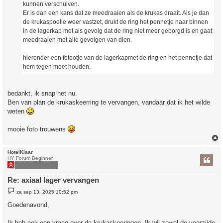
kunnen verschuiven.
Er is dan een kans dat ze meedraaien als de krukas draait. Als je dan
de krukaspoelie weer vastzet, drukt de ring het pennetje naar binnen
in de lagerkap met als gevolg dat de ring niet meer geborgd is en gaat
meedraaien met alle gevolgen van dien.
hieronder een fotootje van de lagerkapmet de ring en het pennetje dat
hem tegen moet houden.
bedankt, ik snap het nu.
Ben van plan de krukaskeerring te vervangen, vandaar dat ik het wilde
weten
mooie foto trouwens
HotelKlaar
HY Forum Beginner
Re: axiaal lager vervangen
B
za sep 13, 2025 10:52 pm
e
r
Goedenavond,
i
c
h
Ik heb ook een vraag over de krukaskeeringen. Ik wil zowel de voorzijde