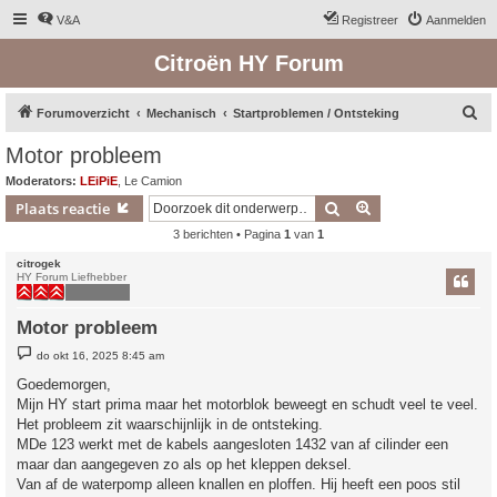
V&A
Registreer
Aanmelden
Citroën HY Forum
Z
Forumoverzicht
Mechanisch
Startproblemen / Ontsteking
o
Motor probleem
e
Moderators:
LEiPiE
,
Le Camion
k
Zoek
Uitgebreid zoeken
Plaats reactie
3 berichten • Pagina
1
van
1
citrogek
HY Forum Liefhebber
Motor probleem
B
do okt 16, 2025 8:45 am
e
r
Goedemorgen,
i
Mijn HY start prima maar het motorblok beweegt en schudt veel te veel.
c
h
Het probleem zit waarschijnlijk in de ontsteking.
t
MDe 123 werkt met de kabels aangesloten 1432 van af cilinder een
maar dan aangegeven zo als op het kleppen deksel.
Van af de waterpomp alleen knallen en ploffen. Hij heeft een poos stil