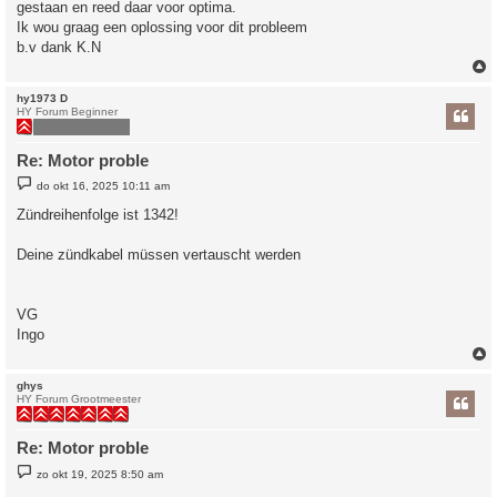
gestaan en reed daar voor optima.
Ik wou graag een oplossing voor dit probleem
b.v dank K.N
hy1973 D
HY Forum Beginner
Re: Motor proble
B
do okt 16, 2025 10:11 am
e
r
Zündreihenfolge ist 1342!
i
c
h
Deine zündkabel müssen vertauscht werden
t
VG
Ingo
ghys
HY Forum Grootmeester
Re: Motor proble
B
zo okt 19, 2025 8:50 am
e
r