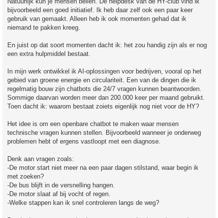
Natuurlijk kun je mensen bellen. De helpdesk van de HY-club vind ik
bijvoorbeeld een goed initiatief. Ik heb daar zelf ook een paar keer
gebruik van gemaakt. Alleen heb ik ook momenten gehad dat ik
niemand te pakken kreeg.
En juist op dat soort momenten dacht ik: het zou handig zijn als er nog
een extra hulpmiddel bestaat.
In mijn werk ontwikkel ik AI-oplossingen voor bedrijven, vooral op het
gebied van groene energie en circulariteit. Een van de dingen die ik
regelmatig bouw zijn chatbots die 24/7 vragen kunnen beantwoorden.
Sommige daarvan worden meer dan 200.000 keer per maand gebruikt.
Toen dacht ik: waarom bestaat zoiets eigenlijk nog niet voor de HY?
Het idee is om een openbare chatbot te maken waar mensen
technische vragen kunnen stellen. Bijvoorbeeld wanneer je onderweg
problemen hebt of ergens vastloopt met een diagnose.
Denk aan vragen zoals:
-De motor start niet meer na een paar dagen stilstand, waar begin ik
met zoeken?
-De bus blijft in de versnelling hangen.
-De motor slaat af bij vocht of regen.
-Welke stappen kan ik snel controleren langs de weg?