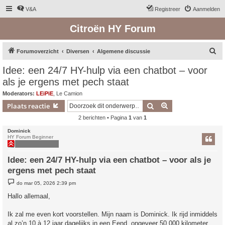
V&A
Registreer
Aanmelden
Citroën HY Forum
Z
Forumoverzicht
Diversen
Algemene discussie
o
Idee: een 24/7 HY-hulp via een chatbot – voor
e
als je ergens met pech staat
k
Moderators:
LEiPiE
,
Le Camion
Zoek
Uitgebreid zoeken
Plaats reactie
2 berichten • Pagina
1
van
1
Dominick
HY Forum Beginner
Idee: een 24/7 HY-hulp via een chatbot – voor als je
ergens met pech staat
B
do mar 05, 2026 2:39 pm
e
r
Hallo allemaal,
i
c
h
Ik zal me even kort voorstellen. Mijn naam is Dominick. Ik rijd inmiddels
t
al zo’n 10 à 12 jaar dagelijks in een Eend, ongeveer 50.000 kilometer