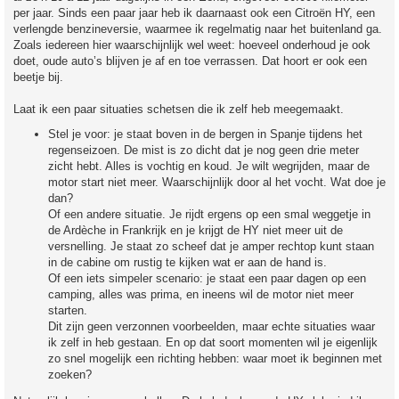
per jaar. Sinds een paar jaar heb ik daarnaast ook een Citroën HY, een
verlengde benzineversie, waarmee ik regelmatig naar het buitenland ga.
Zoals iedereen hier waarschijnlijk wel weet: hoeveel onderhoud je ook
doet, oude auto’s blijven je af en toe verrassen. Dat hoort er ook een
beetje bij.
Laat ik een paar situaties schetsen die ik zelf heb meegemaakt.
Stel je voor: je staat boven in de bergen in Spanje tijdens het
regenseizoen. De mist is zo dicht dat je nog geen drie meter
zicht hebt. Alles is vochtig en koud. Je wilt wegrijden, maar de
motor start niet meer. Waarschijnlijk door al het vocht. Wat doe je
dan?
Of een andere situatie. Je rijdt ergens op een smal weggetje in
de Ardèche in Frankrijk en je krijgt de HY niet meer uit de
versnelling. Je staat zo scheef dat je amper rechtop kunt staan
in de cabine om rustig te kijken wat er aan de hand is.
Of een iets simpeler scenario: je staat een paar dagen op een
camping, alles was prima, en ineens wil de motor niet meer
starten.
Dit zijn geen verzonnen voorbeelden, maar echte situaties waar
ik zelf in heb gestaan. En op dat soort momenten wil je eigenlijk
zo snel mogelijk een richting hebben: waar moet ik beginnen met
zoeken?