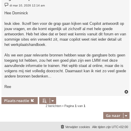
B
di mar 10, 2026 12:14 am
e
r
Hee Dominick
i
c
h
leuk idee. Ikzelf ben voor de grap gaan kijken wat Copilot antwoordt op
t
jouw vragen, en die komt eigenlijk uit zichzelf al met hele goede
antwoorden. Heb het idee dat er best wat kennis vanuit dit forum en van
sommige sites erin verwerkt zit, maar copilot weet niet ieder detail uit
het werkplaatshandboek.
Als we een paar relevante bronnen hebben waar de gangbare bots geen
toegang tot hebben, zou het een goed plan zijn een LMM met deze
aanvullende informatie te trainen. Het wphb staat al online, maar die is
volgens mij niet volledig doorzocht. Daarnaast kan ik niet zo veel goede
andere bronnen bedenken...
Ree
Plaats reactie
2 berichten • Pagina
1
van
1
Ga naar
Verwijder cookies
Alle tijden zijn
UTC+02:00