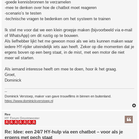
-goede kennisbronnen te verzamelen
-mee te denken over hoe de chatbot moet reageren
-scenario’s te testen
-technische vragen te bedenken om het systeem te trainen
Ik stel me voor dat we een klein groepje maken (bijvoorbeeld via e-mail
of WhatsApp) om dit rustig op te bouwen.
Als liefhebber lijkt het me gewoon mooi als we iets kunnen maken waar
iedere HY-rijder uiteindelijk iets aan heeft. Zeker op die momenten dat je
ergens boven op een berg staat, in de mist, met een motor die niet
meer wil starten.
Als iemand interesse heeft om mee te doen, hoor ik het graag.
Groet,
Dominick
--
Dominick Verstoep, maker van gave trouwfilms in binnen en buitenland.
https://www.dominickverstoep.nl
Ree
HY Forum Grootmeester
Re: Idee: een 24/7 HY-hulp via een chatbot – voor als je
ergens met pech staat