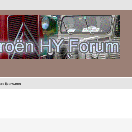
ere ijzerwaren
gebreid zoeken