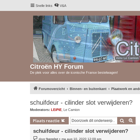
Snelle links
V&A
Citroën HY Forum
De plek voor alles over de iconische Franse bestelwagen!
Forumoverzicht
Binnen- en buitenkant
Plaatwerk en and
schuifdeur - cilinder slot verwijderen?
Moderators:
LEiPiE
,
Le Camion
Zoek
Uit
Plaats reactie
schuifdeur - cilinder slot verwijderen?
B
door
fverelst
»
ma aug 10, 2020 12:09 pm