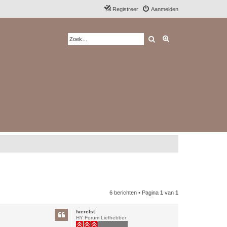
Registreer
Aanmelden
Zoek
Uitgebreid zoeken
6 berichten • Pagina
1
van
1
fverelst
HY Forum Liefhebber