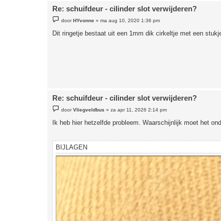
Re: schuifdeur - cilinder slot verwijderen?
B
door
HYvonne
»
ma aug 10, 2020 1:36 pm
e
r
Dit ringetje bestaat uit een 1mm dik cirkeltje met een stukj
i
c
h
t
Re: schuifdeur - cilinder slot verwijderen?
B
door
Vliegveldbus
»
za apr 11, 2026 2:14 pm
e
r
Ik heb hier hetzelfde probleem. Waarschijnlijk moet het onder
i
c
h
t
BIJLAGEN