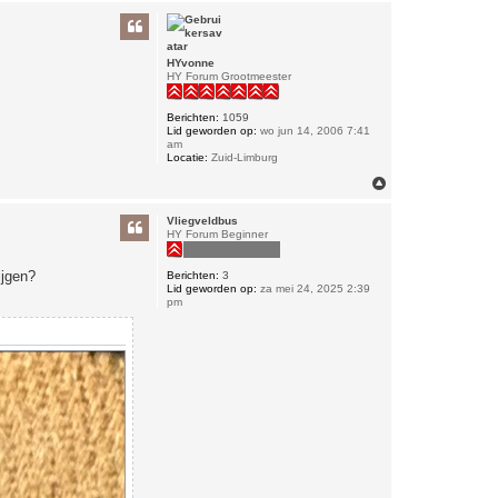
h
o
o
g
HYvonne
HY Forum Grootmeester
Berichten:
1059
Lid geworden op:
wo jun 14, 2006 7:41
am
Locatie:
Zuid-Limburg
O
m
h
Vliegveldbus
o
HY Forum Beginner
o
g
ijgen?
Berichten:
3
Lid geworden op:
za mei 24, 2025 2:39
pm