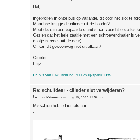
e
r
Hoi,
i
c
h
ingebroken in onze bus op vakantie, dit door het slot te fo
t
Maar hoe krijg je de cilinder uit de houder?
Moet deze in een bepaalde stand staan voordat deze los 
Gezien dat het hele zaakje met een schroevendraaier is ver
(slotje is reeds uit de deur)
Of kan dit gewoonweg niet uit elkaar?
Groeten
Filip
HY bus van 1978, benzine 1900, ex rijkspolitie TPW
Re: schuifdeur - cilinder slot verwijderen?
B
door
HYvonne
»
ma aug 10, 2020 12:56 pm
e
r
Misschien heb je hier iets aan:
i
.
c
h
.
t