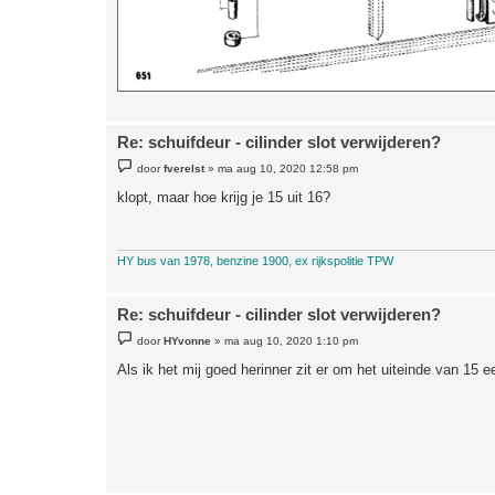
Re: schuifdeur - cilinder slot verwijderen?
B
door
fverelst
»
ma aug 10, 2020 12:58 pm
e
r
klopt, maar hoe krijg je 15 uit 16?
i
c
h
t
HY bus van 1978, benzine 1900, ex rijkspolitie TPW
Re: schuifdeur - cilinder slot verwijderen?
B
door
HYvonne
»
ma aug 10, 2020 1:10 pm
e
r
Als ik het mij goed herinner zit er om het uiteinde van 15 
i
c
h
t