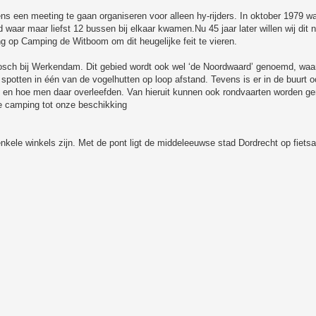
ns een meeting te gaan organiseren voor alleen hy-rijders. In oktober 1979 w
ar maar liefst 12 bussen bij elkaar kwamen.Nu 45 jaar later willen wij dit n
g op Camping de Witboom om dit heugelijke feit te vieren.
sch bij Werkendam. Dit gebied wordt ook wel ‘de Noordwaard’ genoemd, waar 
spotten in één van de vogelhutten op loop afstand. Tevens is er in de buurt 
 en hoe men daar overleefden. Van hieruit kunnen ook rondvaarten worden g
e camping tot onze beschikking
enkele winkels zijn. Met de pont ligt de middeleeuwse stad Dordrecht op fietsa