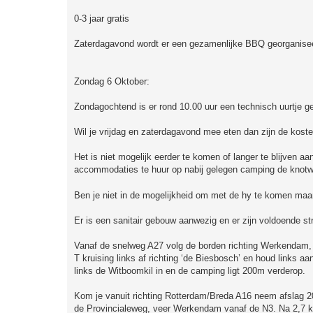
0-3 jaar gratis
Zaterdagavond wordt er een gezamenlijke BBQ georganisee
Zondag 6 Oktober:
Zondagochtend is er rond 10.00 uur een technisch uurtje ge
Wil je vrijdag en zaterdagavond mee eten dan zijn de koste
Het is niet mogelijk eerder te komen of langer te blijven 
accommodaties te huur op nabij gelegen camping de knotwi
Ben je niet in de mogelijkheid om met de hy te komen maar 
Er is een sanitair gebouw aanwezig en er zijn voldoende 
Vanaf de snelweg A27 volg de borden richting Werkendam, af
T kruising links af richting ‘de Biesbosch’ en houd links aa
links de Witboomkil in en de camping ligt 200m verderop.
Kom je vanuit richting Rotterdam/Breda A16 neem afslag 2
de Provincialeweg, veer Werkendam vanaf de N3. Na 2,7 km 