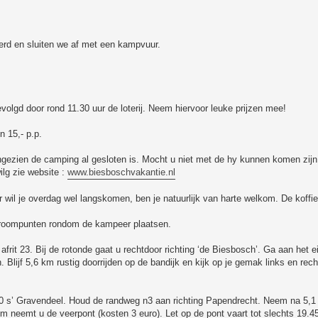
rd en sluiten we af met een kampvuur.
volgd door rond 11.30 uur de loterij. Neem hiervoor leuke prijzen mee!
n 15,- p.p.
aangezien de camping al gesloten is. Mocht u niet met de hy kunnen komen zijn
lg zie website :
www.biesboschvakantie.nl
wil je overdag wel langskomen, ben je natuurlijk van harte welkom. De koffie 
stroompunten rondom de kampeer plaatsen.
rit 23. Bij de rotonde gaat u rechtdoor richting ‘de Biesbosch’. Ga aan het e
n. Blijf 5,6 km rustig doorrijden op de bandijk en kijk op je gemak links en re
0 s’ Gravendeel. Houd de randweg n3 aan richting Papendrecht. Neem na 5,1 
neemt u de veerpont (kosten 3 euro). Let op de pont vaart tot slechts 19.45