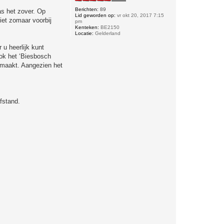
Berichten:
89
as het zover. Op
Lid geworden op:
vr okt 20, 2017 7:15
iet zomaar voorbij
pm
Kenteken:
BE2150
Locatie:
Gelderland
u heerlijk kunt
ook het ‘Biesbosch
emaakt. Aangezien het
fstand.