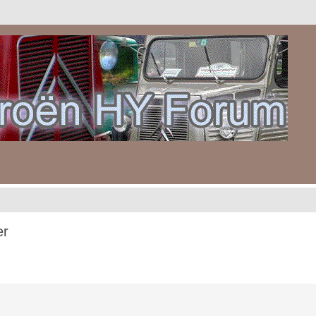
er
gebreid zoeken