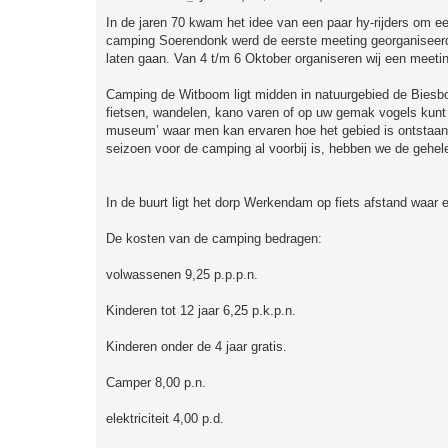
e
r
In de jaren 70 kwam het idee van een paar hy-rijders om ee
i
camping Soerendonk werd de eerste meeting georganiseerd wa
c
h
laten gaan. Van 4 t/m 6 Oktober organiseren wij een meetin
t
Camping de Witboom ligt midden in natuurgebied de Biesbo
fietsen, wandelen, kano varen of op uw gemak vogels kunt 
museum’ waar men kan ervaren hoe het gebied is ontstaan
seizoen voor de camping al voorbij is, hebben we de gehel
In de buurt ligt het dorp Werkendam op fiets afstand waar 
De kosten van de camping bedragen:
volwassenen 9,25 p.p.p.n.
Kinderen tot 12 jaar 6,25 p.k.p.n.
Kinderen onder de 4 jaar gratis.
Camper 8,00 p.n.
elektriciteit 4,00 p.d.