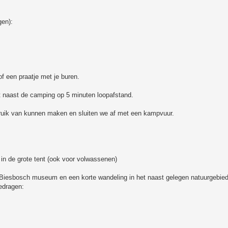
gen):
f een praatje met je buren.
t naast de camping op 5 minuten loopafstand.
ruik van kunnen maken en sluiten we af met een kampvuur.
in de grote tent (ook voor volwassenen)
et Biesbosch museum en een korte wandeling in het naast gelegen natuurgebie
edragen: