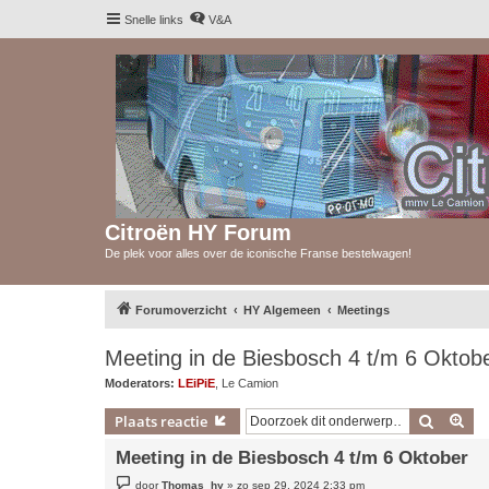
Snelle links
V&A
Citroën HY Forum
De plek voor alles over de iconische Franse bestelwagen!
Forumoverzicht
HY Algemeen
Meetings
Meeting in de Biesbosch 4 t/m 6 Oktob
Moderators:
LEiPiE
,
Le Camion
Zoek
Uit
Plaats reactie
Meeting in de Biesbosch 4 t/m 6 Oktober
B
door
Thomas_hy
»
zo sep 29, 2024 2:33 pm