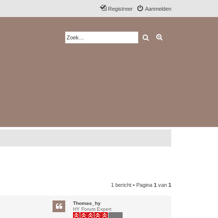
Registreer
Aanmelden
Zoek
Uitgebreid zoeken
1 bericht • Pagina
1
van
1
Thomas_hy
HY Forum Expert